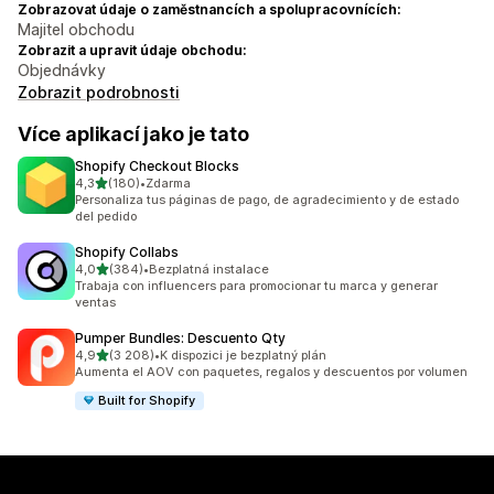
Zobrazovat údaje o zaměstnancích a spolupracovnících:
Majitel obchodu
Zobrazit a upravit údaje obchodu:
Objednávky
Zobrazit podrobnosti
Více aplikací jako je tato
Shopify Checkout Blocks
z 5 hvězd
4,3
(180)
•
Zdarma
Celkový počet recenzí: 180
Personaliza tus páginas de pago, de agradecimiento y de estado
del pedido
Shopify Collabs
z 5 hvězd
4,0
(384)
•
Bezplatná instalace
Celkový počet recenzí: 384
Trabaja con influencers para promocionar tu marca y generar
ventas
Pumper Bundles: Descuento Qty
z 5 hvězd
4,9
(3 208)
•
K dispozici je bezplatný plán
Celkový počet recenzí: 3208
Aumenta el AOV con paquetes, regalos y descuentos por volumen
Built for Shopify