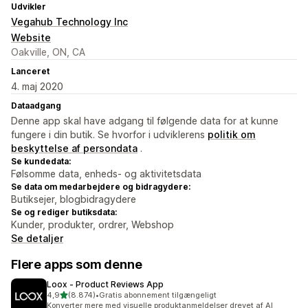
Udvikler
Vegahub Technology Inc
Website
Oakville, ON, CA
Lanceret
4. maj 2020
Dataadgang
Denne app skal have adgang til følgende data for at kunne
fungere i din butik. Se hvorfor i udviklerens
politik om
beskyttelse af persondata
.
Se kundedata:
Følsomme data, enheds- og aktivitetsdata
Se data om medarbejdere og bidragydere:
Butiksejer, blogbidragydere
Se og rediger butiksdata:
Kunder, produkter, ordrer, Webshop
Se detaljer
Flere apps som denne
Loox ‑ Product Reviews App
ud af 5 stjerner
4,9
(8.874)
•
Gratis abonnement tilgængeligt
8874 anmeldelser i alt
Konverter mere med visuelle produktanmeldelser drevet af AI