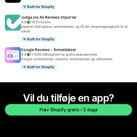
Built for Shopify
Judge.me Ali Reviews Importer
ud af 5 stjerner
4,9
(182)
•
Gratis
182 anmeldelser i alt
Importér AliExpress-anmeldelser, og få din dropshippingbutik til at
vokse
Built for Shopify
Google Reviews ‑ Anmeldelser
ud af 5 stjerner
4,9
(1.400)
•
Mulighed for gratis prøveperiode
1400 anmeldelser i alt
Google anmeldelser. Importer anmeldelser og udtalelser.
Built for Shopify
Vil du tilføje en app?
Prøv Shopify gratis i 3 dage