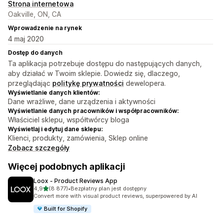
Strona internetowa
Oakville, ON, CA
Wprowadzenie na rynek
4 maj 2020
Dostęp do danych
Ta aplikacja potrzebuje dostępu do następujących danych,
aby działać w Twoim sklepie. Dowiedz się, dlaczego,
przeglądając
politykę prywatności
dewelopera.
Wyświetlanie danych klientów:
Dane wrażliwe, dane urządzenia i aktywności
Wyświetlanie danych pracowników i współpracowników:
Właściciel sklepu, współtwórcy bloga
Wyświetlaj i edytuj dane sklepu:
Klienci, produkty, zamówienia, Sklep online
Zobacz szczegóły
Więcej podobnych aplikacji
Loox ‑ Product Reviews App
na 5 gwiazdek
4,9
(8 877)
•
Bezpłatny plan jest dostępny
Łączna liczba recenzji: 8877
Convert more with visual product reviews, superpowered by AI
Built for Shopify