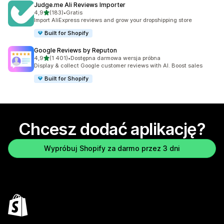
Judge.me Ali Reviews Importer
na 5 gwiazdek
4,9
(183)
•
Gratis
Łączna liczba recenzji: 183
Import AliExpress reviews and grow your dropshipping store
Built for Shopify
Google Reviews by Reputon
na 5 gwiazdek
4,9
(1 401)
•
Dostępna darmowa wersja próbna
Łączna liczba recenzji: 1401
Display & collect Google customer reviews with AI. Boost sales
Built for Shopify
Chcesz dodać aplikację?
Wypróbuj Shopify za darmo przez 3 dni