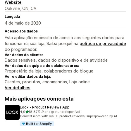
Website
Oakville, ON, CA
Lançada
4 de maio de 2020
Acesso aos dados
Esta aplicação necessita de acesso aos seguintes dados para
funcionar na sua loja. Saiba porquê na
política de privacidade
do programador.
Ver dados do cliente:
Dados sensíveis, dados do dispositivo e de atividade
Ver dados da equipa e de colaboradores:
Proprietário da loja, colaboradores do blogue
Ver e editar dados da loja:
Clientes, produtos, encomendas, Loja online
Ver detalhes
Mais aplicações como esta
Loox ‑ Product Reviews App
de 5 estrelas
4,9
(8.877)
•
Plano gratuito disponível
8877 total de avaliações
Convert more with visual product reviews, superpowered by AI
Built for Shopify