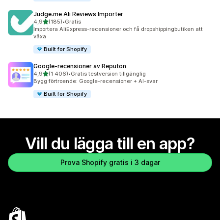
Judge.me Ali Reviews Importer
av 5 stjärnor
4,9
(185)
•
Gratis
185 recensioner totalt
Importera AliExpress-recensioner och få dropshippingbutiken att
växa
Built for Shopify
Google‑recensioner av Reputon
av 5 stjärnor
4,9
(1 406)
•
Gratis testversion tillgänglig
1406 recensioner totalt
Bygg förtroende: Google-recensioner + AI-svar
Built for Shopify
Vill du lägga till en app?
Prova Shopify gratis i 3 dagar