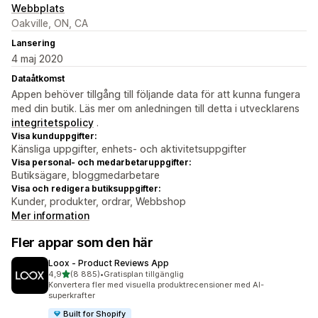
Webbplats
Oakville, ON, CA
Lansering
4 maj 2020
Dataåtkomst
Appen behöver tillgång till följande data för att kunna fungera
med din butik. Läs mer om anledningen till detta i utvecklarens
integritetspolicy
.
Visa kunduppgifter:
Känsliga uppgifter, enhets- och aktivitetsuppgifter
Visa personal- och medarbetaruppgifter:
Butiksägare, bloggmedarbetare
Visa och redigera butiksuppgifter:
Kunder, produkter, ordrar, Webbshop
Mer information
Fler appar som den här
Loox ‑ Product Reviews App
av 5 stjärnor
4,9
(8 885)
•
Gratisplan tillgänglig
8885 recensioner totalt
Konvertera fler med visuella produktrecensioner med AI-
superkrafter
Built for Shopify