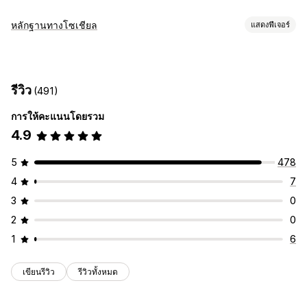
ตัวเลือกการแสดงผล
หลักฐานทางโซเชียล
แสดงฟีเจอร์
ข้อความรับรอง
รีวิวรูปภาพ
รีวิววิดีโอ
การให้ดาว
การโหวต
ประเภทเนื้อหา
ภาพสไลด์
แกลเลอรีสื่อ
เลย์เอาต์แบบกริด
หน้ารีวิวทั้งหมด
รูปภาพ
วิดีโอ
รีวิว
รีวิวเด่นๆ
สรุปรีวิว
ถามตอบ
การจัดกลุ่มสินค้า
การกรอง
รีวิว
(491)
ส่วนย่อยแบบสมบูรณ์
ตัวเลือกการแสดงผล
การให้คะแนนโดยรวม
จำนวนรีวิว
สินค้าที่ถูกใจ
หลายภาษา
เลย์เอาต์ที่กำหนดเอง
วิธีรวบรวมรีวิว
4.9
คำขอทางอีเมล
ป๊อปอัพ
แบบฟอร์ม
การโปรโมท
การวิเคราะห์
นำเข้าและส่งออก
ตรวจสอบการย้าย
ตรวจสอบการเผยแพร่
การติดตามการมีส่วนร่วม
5
478
การทำงานอัตโนมัติ
คำขอที่กำหนดเอง
4
7
3
0
2
0
1
6
เขียนรีวิว
รีวิวทั้งหมด