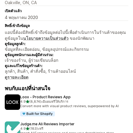
Oakville, ON, CA
เปิดตัวแล้ว
4 พฤษภาคม 2020
สิทธิ์เข้าถึงข้อมูล
แอปนี้ต้องมีสิทธิ์เข้าถึงข้อมูลต่อไปนี้เพื่อดำเนินการในร้านค้าของคุณ
ดูข้อมูลใน
นโยบายความเป็นส่วนตัว
ของนักพัฒนา
ดูข้อมูลลูกค้า:
ข้อมูลที่ละเอียดอ่อน, ข้อมูลอุปกรณ์และกิจกรรม
ดูข้อมูลพนักงานและผู้มีส่วนร่วม:
เจ้าของร้าน, ผู้ร่วมเขียนบล็อก
ดูและแก้ไขข้อมูลร้านค้า:
ลูกค้า, สินค้า, คำสั่งซื้อ, ร้านค้าออนไลน์
ดูรายละเอียด
พบกับแอปที่น่าสนใจ
Loox ‑ Product Reviews App
เต็ม 5 ดาว
4.9
(8,874)
•
มีแผนฟรีให้บริการ
ทั้งหมด 8874 รีวิว
Convert more with visual product reviews, superpowered by AI
Built for Shopify
Judge.me Ali Reviews Importer
เต็ม 5 ดาว
4.9
(183)
•
ฟรี
ทั้งหมด 183 รีวิว