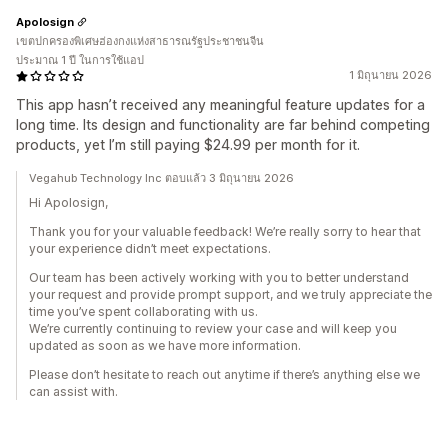
Apolosign
เขตปกครองพิเศษฮ่องกงแห่งสาธารณรัฐประชาชนจีน
ประมาณ 1 ปี ในการใช้แอป
1 มิถุนายน 2026
This app hasn’t received any meaningful feature updates for a
long time. Its design and functionality are far behind competing
products, yet I’m still paying $24.99 per month for it.
Vegahub Technology Inc ตอบแล้ว 3 มิถุนายน 2026
Hi Apolosign,
Thank you for your valuable feedback! We’re really sorry to hear that
your experience didn’t meet expectations.
Our team has been actively working with you to better understand
your request and provide prompt support, and we truly appreciate the
time you’ve spent collaborating with us.
We’re currently continuing to review your case and will keep you
updated as soon as we have more information.
Please don’t hesitate to reach out anytime if there’s anything else we
can assist with.