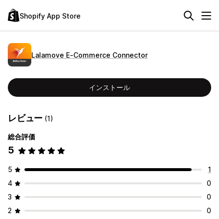
Shopify App Store
Lalamove E‑Commerce Connector
インストール
レビュー
(1)
総合評価
5
5
1
4
0
3
0
2
0