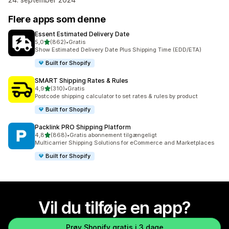
Flere apps som denne
Essent Estimated Delivery Date
ud af 5 stjerner
5,0
(862)
•
Gratis
862 anmeldelser i alt
Show Estimated Delivery Date Plus Shipping Time (EDD/ETA)
Built for Shopify
SMART Shipping Rates & Rules
ud af 5 stjerner
4,9
(310)
•
Gratis
310 anmeldelser i alt
Postcode shipping calculator to set rates & rules by product
Built for Shopify
Packlink PRO Shipping Platform
ud af 5 stjerner
4,8
(868)
•
Gratis abonnement tilgængeligt
868 anmeldelser i alt
Multicarrier Shipping Solutions for eCommerce and Marketplaces
Built for Shopify
Vil du tilføje en app?
Prøv Shopify gratis i 3 dage