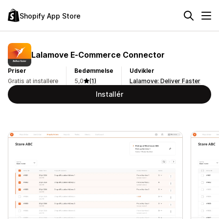
Shopify App Store
Lalamove E‑Commerce Connector
Priser
Bedømmelse
Udvikler
Gratis at installere
5,0
(1)
Lalamove: Deliver Faster
Installér