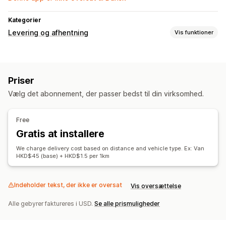
Kategorier
Levering og afhentning
Vis funktioner
Leveringsmuligheder
Datovælger
Flere lokationer
Ruteplanlægning
Priser
Adressevalidering
Tilpassede beskeder
Vælg det abonnement, der passer bedst til din virksomhed.
Afhentningsmuligheder
I butikken
Flere lokationer
Planlægning
Free
Gratis at installere
Sporing i realtid
SMS-notifikationer
Leveringskort
We charge delivery cost based on distance and vehicle type. Ex: Van
HKD$45 (base) + HKD$1.5 per 1km
Estimerede leveringstidspunkter
Chaufførsporing
Ordresporing
Bevis for levering
Webpushmeddelelser
Sporingssider
Indeholder tekst, der ikke er oversat
Ruteoptimering
Vis oversættelse
Alle gebyrer faktureres i USD.
Se alle prismuligheder