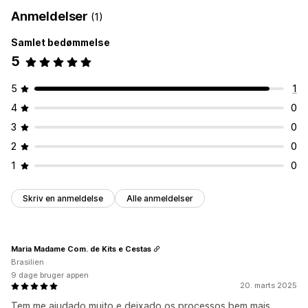
Anmeldelser
(1)
Samlet bedømmelse
5
5
1
4
0
3
0
2
0
1
0
Skriv en anmeldelse
Alle anmeldelser
Maria Madame Com. de Kits e Cestas
Brasilien
9 dage bruger appen
20. marts 2025
Tem me ajudado muito e deixado os processos bem mais