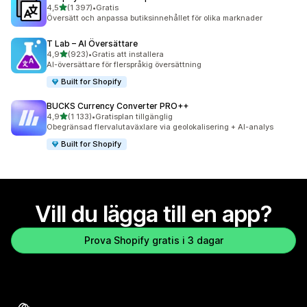
av 5 stjärnor
4,5
(1 397)
•
Gratis
1397 recensioner totalt
Översätt och anpassa butiksinnehållet för olika marknader
T Lab – AI Översättare
av 5 stjärnor
4,9
(923)
•
Gratis att installera
923 recensioner totalt
AI-översättare för flerspråkig översättning
Built for Shopify
BUCKS Currency Converter PRO++
av 5 stjärnor
4,9
(1 133)
•
Gratisplan tillgänglig
1133 recensioner totalt
Obegränsad flervalutaväxlare via geolokalisering + AI-analys
Built for Shopify
Vill du lägga till en app?
Prova Shopify gratis i 3 dagar