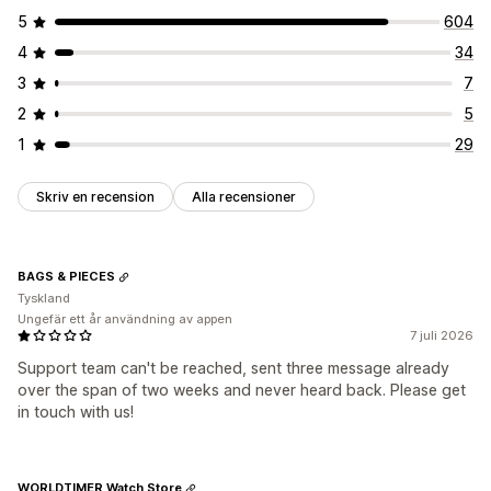
5
604
4
34
3
7
2
5
1
29
Skriv en recension
Alla recensioner
BAGS & PIECES
Tyskland
Ungefär ett år användning av appen
7 juli 2026
Support team can't be reached, sent three message already
over the span of two weeks and never heard back. Please get
in touch with us!
WORLDTIMER Watch Store