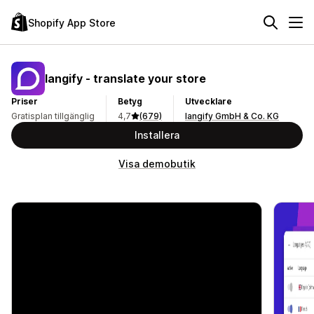
Shopify App Store
langify ‑ translate your store
Priser
Betyg
Utvecklare
Gratisplan tillgänglig
4,7
(679)
langify GmbH & Co. KG
Installera
Visa demobutik