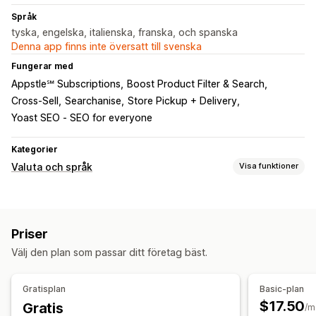
Språk
tyska, engelska, italienska, franska, och spanska
Denna app finns inte översatt till svenska
Fungerar med
Appstle℠ Subscriptions
Boost Product Filter & Search
Cross-Sell
Searchanise
Store Pickup + Delivery
Yoast SEO ‑ SEO for everyone
Kategorier
Valuta och språk
Visa funktioner
Valutakonvertering
Betalning i lokal valuta
Flera valutor
Landval
Priser
Växlingsdesign
Välj den plan som passar ditt företag bäst.
Översättning till andra språk
Maskinöversättning
Bulköversättning
Bildöversättning
Gratisplan
Basic-plan
Manuell översättning
Översättning av metafält
$17.50
Gratis
/m