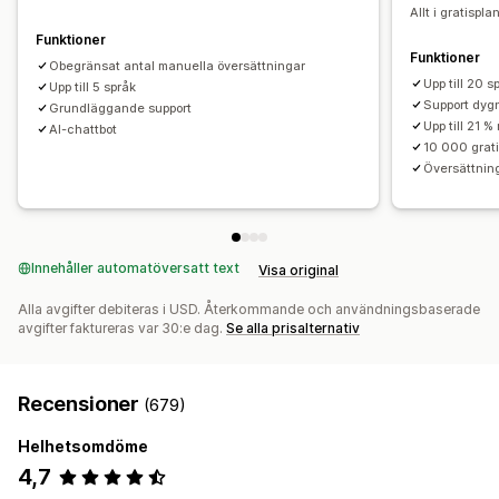
SEO-översättning
URL-översättning
Allt i gratispla
Automatisk omdirigering
Språkväxlare
Växlingsdesign
Funktioner
Funktioner
Obegränsat antal manuella översättningar
Upp till 20 s
Upp till 5 språk
Support dyg
Grundläggande support
Upp till 21 %
AI-chattbot
10 000 grat
Översättning
Innehåller automatöversatt text
Visa original
Alla avgifter debiteras i USD. Återkommande och användningsbaserade
avgifter faktureras var 30:e dag.
Se alla prisalternativ
Recensioner
(679)
Helhetsomdöme
4,7