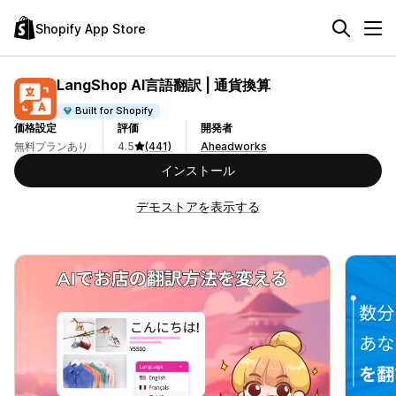
Shopify App Store
LangShop AI言語翻訳 | 通貨換算
Built for Shopify
価格設定
評価
開発者
無料プランあり
4.5
(441)
Aheadworks
インストール
デモストアを表示する