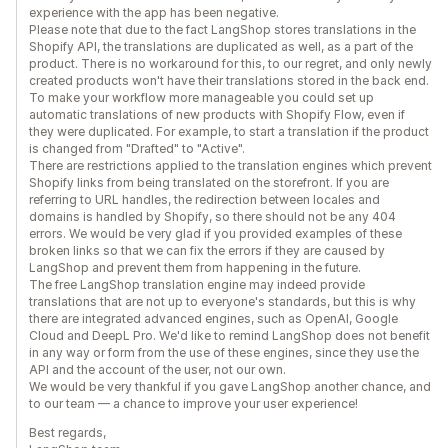
experience with the app has been negative.
Please note that due to the fact LangShop stores translations in the
Shopify API, the translations are duplicated as well, as a part of the
product. There is no workaround for this, to our regret, and only newly
created products won't have their translations stored in the back end.
To make your workflow more manageable you could set up
automatic translations of new products with Shopify Flow, even if
they were duplicated. For example, to start a translation if the product
is changed from "Drafted" to "Active".
There are restrictions applied to the translation engines which prevent
Shopify links from being translated on the storefront. If you are
referring to URL handles, the redirection between locales and
domains is handled by Shopify, so there should not be any 404
errors. We would be very glad if you provided examples of these
broken links so that we can fix the errors if they are caused by
LangShop and prevent them from happening in the future.
The free LangShop translation engine may indeed provide
translations that are not up to everyone's standards, but this is why
there are integrated advanced engines, such as OpenAI, Google
Cloud and DeepL Pro. We'd like to remind LangShop does not benefit
in any way or form from the use of these engines, since they use the
API and the account of the user, not our own.
We would be very thankful if you gave LangShop another chance, and
to our team — a chance to improve your user experience!
Best regards,