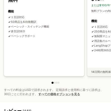
または$100/年
無料プランの内
機能
１言語対応
機能
50商品をAI自動翻訳
ベーシック・スイッチング機能
１言語対応
多言語SEO
250商品をA
ベーシックサポート
無制限マニュ
用語集のルール
LangSho
24時間36
14日間の無料
すべての料金はUSDで請求されます。 定期請求と使用料に基づく請求は、
30日ごとに行われます。
すべての価格オプションを見る
レビュー