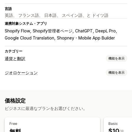
言語
英語、 フランス語、 日本語、 スペイン語、と ドイツ語
連携対象システム・アプリ
Shopify Flow
Shopify管理者ページ
ChatGPT
DeepL Pro
Google Cloud Translation
Shopney - Mobile App Builder
カテゴリー
通貨と翻訳
機能を表示
通貨換算
ジオロケーション
機能を表示
ジオロケーション
リアルタイムレート
複数通貨
国セレクター
ローカライズ設定
スイッチャーデザイン
価格の端数処理
価格表示
通貨スイッチャー
国セレクター
言語スイッチャー
通貨換算
言語翻訳
価格設定
翻訳
機械翻訳
翻訳の自動同期
一括翻訳
手動翻訳
ビジネスに最適なプランをお選びください。
メタフィールド翻訳
SEO翻訳
プロによる翻訳
URL翻訳
用語集管理
自動リダイレクト
言語スイッチャー
Free
Basic
スイッチャーデザイン
$10
無料
/月