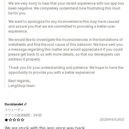
We are very sorry to hear that your recent experience with our app has
been negative. We completely understand how frustrating this must
be for you.
We want to apologize for any inconvenience this may have caused
and assure you that we are committed to providing a better user
experience.
We would like to investigate the inconsistencies in the translations of
metafields and find the root cause of this behavior. We have sent you
a message regarding this matter and would appreciate it if you could
please get back to us with more details, so that our developers can
address it properly.
Thank you for your understanding and patience. We hope to have the
opportunity to provide you with a better experience!
Best regards,
LangShop team
Docklandet
スウェーデン
アプリの使用期間：3年弱
2026年6月26日
We are stuck with this app since way back.