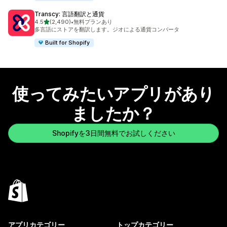
Transcy: 言語翻訳と通貨
5つ星中
4.5
(2,490)
•
無料プランあり
合計レビュー数：2490件
多言語にストアを翻訳します。ジオによる通貨コンバータ
Built for Shopify
使ってみたいアプリがあり
ましたか？
Shopifyを3日間無料でお試しください
アプリカテゴリー
トップカテゴリー