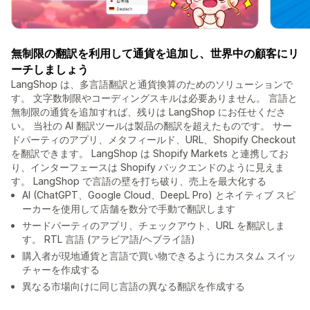
無制限の翻訳を利用して通貨を追加し、世界中の顧客にリ
ーチしましょう
LangShop は、多言語翻訳と通貨換算のためのソリューションで
す。 文字数制限やコーディングスキルは必要ありません。 言語と
無制限の通貨を追加すれば、残りは LangShop にお任せくださ
い。 当社の AI 翻訳ツールは製品の翻訳を超えたものです。 サー
ドパーティのアプリ、メタフィールド、URL、Shopify Checkout
を翻訳できます。 LangShop は Shopify Markets と連携してお
り、インターフェースは Shopify バックエンドのように見えま
す。 LangShop で言語の壁を打ち破り、売上を最大化する
AI (ChatGPT、Google Cloud、DeepL Pro) とネイティブ スピ
ーカーを使用して店舗を数分で手動で翻訳します
サードパーティのアプリ、チェックアウト、URL を翻訳しま
す。 RTL 言語 (アラビア語/ヘブライ語)
購入者が現地通貨と言語で買い物できるようにカスタム スイッ
チャーを作成する
異なる市場向けに同じ言語の異なる翻訳を作成する