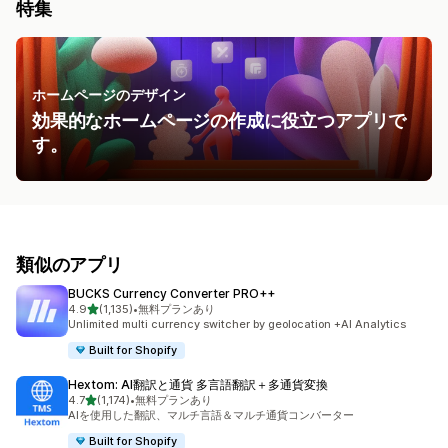
特集
ホームページのデザイン
効果的なホームページの作成に役立つアプリで
す。
類似のアプリ
BUCKS Currency Converter PRO++
5つ星中
4.9
(1,135)
•
無料プランあり
合計レビュー数：1135件
Unlimited multi currency switcher by geolocation +AI Analytics
Built for Shopify
Hextom: AI翻訳と通貨 多言語翻訳＋多通貨変換
5つ星中
4.7
(1,174)
•
無料プランあり
合計レビュー数：1174件
AIを使用した翻訳、マルチ言語＆マルチ通貨コンバーター
Built for Shopify