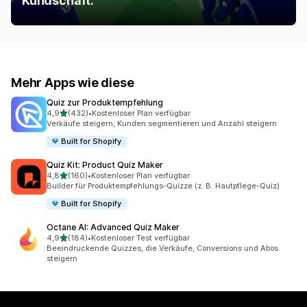
Kundschaft.
Mehr Apps wie diese
Quiz zur Produktempfehlung
von 5 Sternen
4,9
(432)
•
Kostenloser Plan verfügbar
432 Rezensionen insgesamt
Verkäufe steigern, Kunden segmentieren und Anzahl steigern
Built for Shopify
Quiz Kit: Product Quiz Maker
von 5 Sternen
4,8
(160)
•
Kostenloser Plan verfügbar
160 Rezensionen insgesamt
Builder für Produktempfehlungs-Quizze (z. B. Hautpflege-Quiz)
Built for Shopify
Octane AI: Advanced Quiz Maker
von 5 Sternen
4,9
(184)
•
Kostenloser Test verfügbar
184 Rezensionen insgesamt
Beeindruckende Quizzes, die Verkäufe, Conversions und Abos
steigern