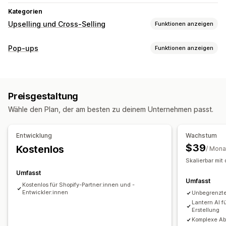
Kategorien
Upselling und Cross-Selling
Funktionen anzeigen
Anpassung
Pop-ups
Funktionen anzeigen
Fortschrittsleiste
Warenkorbeinschub
Pop-ups
Popup-Typen
Benutzerdefinierte CSS
Benutzerdefiniertes HTML
E-Mail-Popups
Exit-Intent
Rabatte
Formulare
Umfragen
Mehrere Sprachen
Benutzerdefinierte Regeln
Preisgestaltung
Quizze
Individuelle Popups
Angebote und Empfehlungen
Wähle den Plan, der am besten zu deinem Unternehmen passt.
Popups verwalten
Produktempfehlungen
KI-Empfehlungen
Editor-Tool
Vorlagen
KI-Generierung
Individueller Code
Entwicklung
Wachstum
Analysen
Benutzerdefinierte Schriftarten
Übersetzung
$39
Kostenlos
/ Mona
A/B-Tests
Klickraten
Conversion-Raten
Funnel-Leistung
E-Mail-Erfassungsliste
SMS-Erfassungsliste
Skalierbar mi
Trigger und Regeln
Segmentierung
Tagging
Analysen
Umfasst
Umfasst
Tracking
Kostenlos für Shopify-Partner:innen und -
Entwickler:innen
Unbegrenzte
Lantern AI f
Erstellung
Komplexe Ab