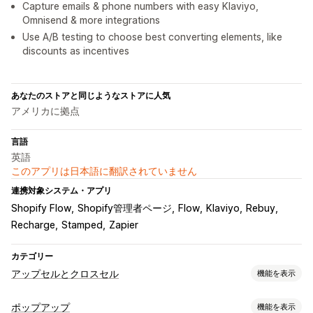
Capture emails & phone numbers with easy Klaviyo,
Omnisend & more integrations
Use A/B testing to choose best converting elements, like
discounts as incentives
あなたのストアと同じようなストアに人気
アメリカに拠点
言語
英語
このアプリは日本語に翻訳されていません
連携対象システム・アプリ
Shopify Flow
Shopify管理者ページ
Flow
Klaviyo
Rebuy
Recharge
Stamped
Zapier
カテゴリー
アップセルとクロスセル
機能を表示
カスタマイズ
ポップアップ
機能を表示