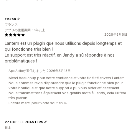
Flakon
フランス
アプリの使用期間：1年以上
2026年5月6日
Lantern est un plugin que nous utilisons depuis longtemps et
qui fonctionne très bien !
Le support est très réactif, en Jandy a sû répondre à nos
problématiques !
App Atticが返信しました 2026年5月13日
Merci beaucoup pour votre confiance et votre fidélité envers Lantern.
Nous sommes ravis d’apprendre que le plugin fonctionne bien pour
votre boutique et que notre support a pu vous aider efficacement.
Nous transmettrons également vos gentils mots à Jandy, cela lui fera
très plaisir!
Encore merci pour votre soutien 🙏
27 COFFEE ROASTERS
日本