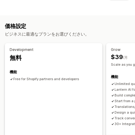
進捗バー
カートドロワー
ポップアップ
カスタムCSS
ポップアップ種類
カスタムHTML
複数言語
カスタムルール
メールポップアップ
出口意図
ディスカウント
フォーム
オファーとおすすめ
価格設定
アンケート
クイズ
カスタムポップアップ
おすすめ商品
AIによるおすすめ
ビジネスに最適なプランをお選びください。
ポップアップ管理
分析
編集ツール
テンプレート
AI生成
カスタムコード
Development
Grow
A/Bテスト
クリックスルー率
コンバージョン率
カスタムフォント
翻訳
メールアドレスの収集リスト
$39
無料
/月
ファネルのパフォーマンス
SMSの収集リスト
トリガーとルール
セグメンテーション
Scale as you 
タグ付け
分析
追跡
機能
機能
Free for Shopify partners and developers
Unlimited q
Lantern AI f
Build comple
Start from a 
Translations,
Design a qu
Track conve
30+ Integrat