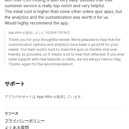
customer service is really top notch and very helpful.
The initial cost is higher than some other online quiz apps, but
the analytics and the customization was worth it for us.
Would highly recommend the app.
App Atticが返信しました 2025年11月18日
Thank you for your thoughtful review. We're pleased to hear that the
customization options and analytics have been a good fit for your
needs. Our team works hard to make the quiz as flexible and user
friendly as possible, so it means a lot to hear that reflected. If you ever
need support with new features or ideas, we are always here to help.
Thanks again for the recommendation!
サポート
アプリのサポートは App Attic が提供しています。
リソース
プライバシーポリシー
よくある質問