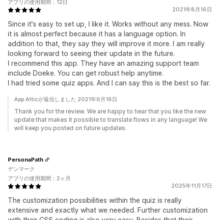
アプリの使用期間：12日
2021年8月16日
Since it's easy to set up, I like it. Works without any mess. Now
it is almost perfect because it has a language option. In
addition to that, they say they will improve it more. I am really
looking forward to seeing their update in the future.
I recommend this app. They have an amazing support team
include Doeke. You can get robust help anytime.
I had tried some quiz apps. And I can say this is the best so far.
App Atticが返信しました 2021年9月18日
Thank you for the review. We are happy to hear that you like the new
update that makes it possible to translate flows in any language! We
will keep you posted on future updates.
PersonaPath
デンマーク
アプリの使用期間：2ヶ月
2025年11月17日
The customization possibilities within the quiz is really
extensive and exactly what we needed. Further customization
with their CSS coding is also very easy. Besides that their