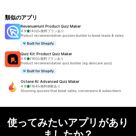
類似のアプリ
RevenueHunt Product Quiz Maker
5つ星中
4.9
(432)
•
無料プランあり
合計レビュー数：432件
Product recommendation quizzes builder to boost leads & sales
Built for Shopify
Quiz Kit: Product Quiz Maker
5つ星中
4.8
(160)
•
無料プランあり
合計レビュー数：160件
Product recommendation quiz builder (eg skincare quiz)
Built for Shopify
Octane AI: Advanced Quiz Maker
5つ星中
4.9
(184)
•
無料体験あり
合計レビュー数：184件
Stunning quizzes that boost sales, conversions & subscribers
使ってみたいアプリがあり
ましたか？