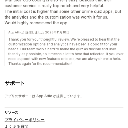
customer service is really top notch and very helpful.
The initial cost is higher than some other online quiz apps, but
the analytics and the customization was worth it for us.
Would highly recommend the app.
App Atticが返信しました 2025年11月18日
Thank you for your thoughtful review. We're pleased to hear that the
customization options and analytics have been a good fit for your
needs. Our team works hard to make the quiz as flexible and user
friendly as possible, so it means a lot to hear that reflected. If you ever
need support with new features or ideas, we are always here to help.
Thanks again for the recommendation!
サポート
アプリのサポートは App Attic が提供しています。
リソース
プライバシーポリシー
よくある質問