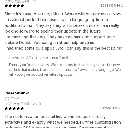
アプリの使用期間：12日
2021年8月16日
Since it's easy to set up, I like it. Works without any mess. Now
it is almost perfect because it has a language option. In
addition to that, they say they will improve it more. I am really
looking forward to seeing their update in the future.
I recommend this app. They have an amazing support team
include Doeke. You can get robust help anytime.
I had tried some quiz apps. And I can say this is the best so far.
App Atticが返信しました 2021年9月18日
Thank you for the review. We are happy to hear that you like the new
update that makes it possible to translate flows in any language! We
will keep you posted on future updates.
PersonaPath
デンマーク
アプリの使用期間：2ヶ月
2025年11月17日
The customization possibilities within the quiz is really
extensive and exactly what we needed. Further customization
with their CSS coding is also very easy. Besides that their