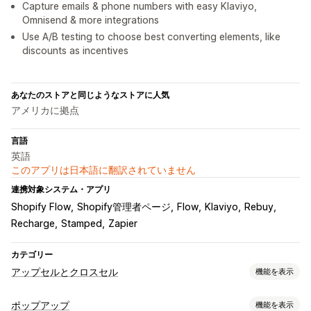
Capture emails & phone numbers with easy Klaviyo,
Omnisend & more integrations
Use A/B testing to choose best converting elements, like
discounts as incentives
あなたのストアと同じようなストアに人気
アメリカに拠点
言語
英語
このアプリは日本語に翻訳されていません
連携対象システム・アプリ
Shopify Flow
Shopify管理者ページ
Flow
Klaviyo
Rebuy
Recharge
Stamped
Zapier
カテゴリー
アップセルとクロスセル
機能を表示
カスタマイズ
ポップアップ
機能を表示