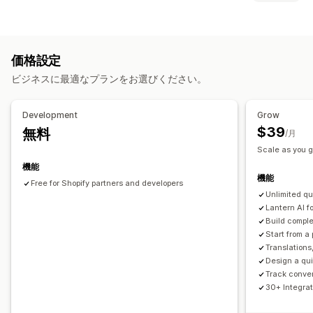
進捗バー
カートドロワー
ポップアップ
カスタムCSS
ポップアップ種類
カスタムHTML
複数言語
カスタムルール
メールポップアップ
出口意図
ディスカウント
フォーム
オファーとおすすめ
価格設定
アンケート
クイズ
カスタムポップアップ
おすすめ商品
AIによるおすすめ
ビジネスに最適なプランをお選びください。
ポップアップ管理
分析
編集ツール
テンプレート
AI生成
カスタムコード
Development
Grow
A/Bテスト
クリックスルー率
コンバージョン率
カスタムフォント
翻訳
メールアドレスの収集リスト
$39
無料
/月
ファネルのパフォーマンス
SMSの収集リスト
トリガーとルール
セグメンテーション
Scale as you 
タグ付け
分析
追跡
機能
機能
Free for Shopify partners and developers
Unlimited q
Lantern AI f
Build comple
Start from a 
Translations,
Design a qu
Track conve
30+ Integrat