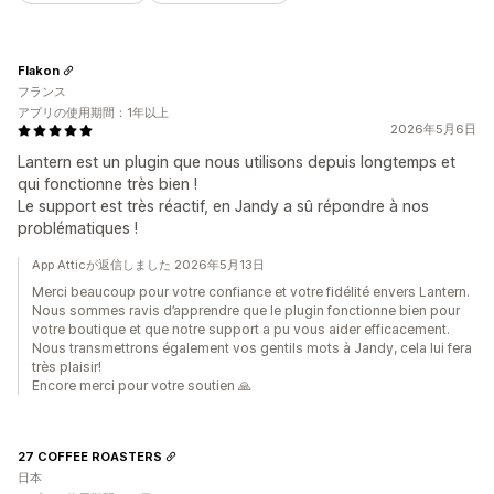
Flakon
フランス
アプリの使用期間：1年以上
2026年5月6日
Lantern est un plugin que nous utilisons depuis longtemps et
qui fonctionne très bien !
Le support est très réactif, en Jandy a sû répondre à nos
problématiques !
App Atticが返信しました 2026年5月13日
Merci beaucoup pour votre confiance et votre fidélité envers Lantern.
Nous sommes ravis d’apprendre que le plugin fonctionne bien pour
votre boutique et que notre support a pu vous aider efficacement.
Nous transmettrons également vos gentils mots à Jandy, cela lui fera
très plaisir!
Encore merci pour votre soutien 🙏
27 COFFEE ROASTERS
日本