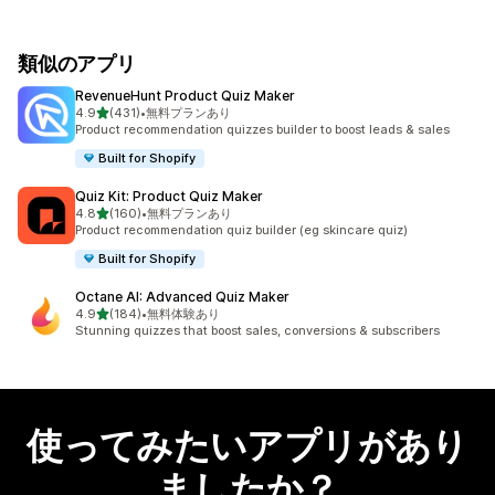
類似のアプリ
RevenueHunt Product Quiz Maker
5つ星中
4.9
(431)
•
無料プランあり
合計レビュー数：431件
Product recommendation quizzes builder to boost leads & sales
Built for Shopify
Quiz Kit: Product Quiz Maker
5つ星中
4.8
(160)
•
無料プランあり
合計レビュー数：160件
Product recommendation quiz builder (eg skincare quiz)
Built for Shopify
Octane AI: Advanced Quiz Maker
5つ星中
4.9
(184)
•
無料体験あり
合計レビュー数：184件
Stunning quizzes that boost sales, conversions & subscribers
使ってみたいアプリがあり
ましたか？