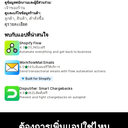
ดูข้อมูลพนักงานและผู้มีส่วนร่วม:
เจ้าของร้าน
ดูและแก้ไขข้อมูลร้านค้า:
ลูกค้า, สินค้า, คำสั่งซื้อ
ดูรายละเอียด
พบกับแอปที่น่าสนใจ
Shopify Flow
เต็ม 5 ดาว
4.7
(11,745)
•
ฟรี
ทั้งหมด 11745 รีวิว
Automate everything and get back to business
WorkflowMail Emails
เต็ม 5 ดาว
5.0
(41)
•
มีแผนฟรีให้บริการ
ทั้งหมด 41 รีวิว
Send transactional emails with Flow automation actions
Built for Shopify
Disputifier: Smart Chargebacks
เต็ม 5 ดาว
4.5
(82)
•
ติดตั้งฟรี
ทั้งหมด 82 รีวิว
Prevent and fight chargebacks on autopilot
ต้องการเพิ่มแอปใช่ไหม