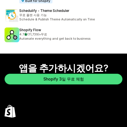
Built for Shopify
Schedulify ‑ Theme Scheduler
무료 플랜 사용 가능
Schedule & Publish Theme Automatically on Time
Shopify Flow
별 5개 중
4.7
(11,739)
•
무료
총 리뷰 11739개
Automate everything and get back to business
앱을 추가하시겠어요?
Shopify 3일 무료 체험