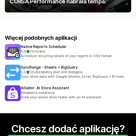
CORSA Performance nabrała tempa.
Więcej podobnych aplikacji
Native Reports Scheduler
na 5 gwiazdek
5,0
(1)
•
Gratis
Łączna liczba recenzji: 1
Schedule recurring emails of your reports in CSV format.
SyncRange ‑ Sheets + BigQuery
na 5 gwiazdek
5,0
(2)
•
Bezpłatny plan jest dostępny
Łączna liczba recenzji: 2
Sync store data with Google Sheets, Excel, BigQuery + BI tools
AISellor: AI Store Assistant
Bezpłatna instalacja
Grow your online store faster with an AI assistant
Chcesz dodać aplikację?