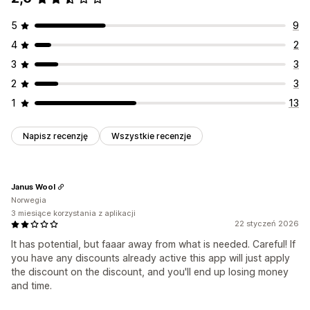
5
9
4
2
3
3
2
3
1
13
Napisz recenzję
Wszystkie recenzje
Janus Wool
Norwegia
3 miesiące korzystania z aplikacji
22 styczeń 2026
It has potential, but faaar away from what is needed. Careful! If
you have any discounts already active this app will just apply
the discount on the discount, and you'll end up losing money
and time.