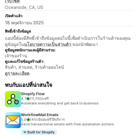
เว็บไซต์
Oceanside, CA, US
เปิดตัวแล้ว
18 พฤศจิกายน 2025
สิทธิ์เข้าถึงข้อมูล
แอปนี้ต้องมีสิทธิ์เข้าถึงข้อมูลต่อไปนี้เพื่อดำเนินการในร้านค้าของคุณ
ดูข้อมูลใน
นโยบายความเป็นส่วนตัว
ของนักพัฒนา
ดูข้อมูลพนักงานและผู้มีส่วนร่วม:
เจ้าของร้าน
ดูและแก้ไขข้อมูลร้านค้า:
สินค้า, ส่วนลด, ร้านค้าออนไลน์
ดูรายละเอียด
พบกับแอปที่น่าสนใจ
Shopify Flow
เต็ม 5 ดาว
4.7
(11,730)
•
ฟรี
ทั้งหมด 11730 รีวิว
Automate everything and get back to business
WorkflowMail Emails
เต็ม 5 ดาว
5.0
(41)
•
มีแผนฟรีให้บริการ
ทั้งหมด 41 รีวิว
Send transactional emails with Flow automation actions
Built for Shopify