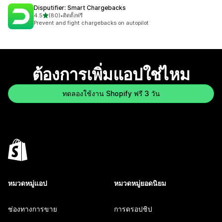
Disputifier: Smart Chargebacks
เต็ม 5 ดาว
4.5
(80)
•
ติดตั้งฟรี
ทั้งหมด 80 รีวิว
Prevent and fight chargebacks on autopilot
ต้องการเพิ่มแอปใช่ไหม
ทดลองใช้งาน Shopify ฟรี 3 วัน
หมวดหมู่แอป
หมวดหมู่ยอดนิยม
ช่องทางการขาย
การดรอปชิป