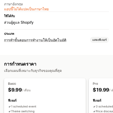
ภาษาอังกฤษ
แอปนี้ไม่ได้แปลเป็นภาษาไทย
ใช้ได้กับ
ส่วนผู้ดูแล Shopify
ประเภท
การทำขั้นตอนการทำงานให้เป็นอัตโนมัติ
แสดงฟีเจอร์
งานอัตโนมัติ
ตามเวลา
การกำหนดราคา
การปรับแต่ง
เลือกแผนที่เหมาะกับธุรกิจของคุณที่สุด
เทมเพลต
ซิงค์ข้อมูลอัตโนมัติ
งานตามกำหนดเวลา
เวิร์กโฟลว์ที่กำหนดเอง
Basic
Pro
$9.99
$19.99
/ เดือน
/ เ
ฟีเจอร์
ฟีเจอร์
1 scheduled event
3 scheduled
Theme switching
Price discou