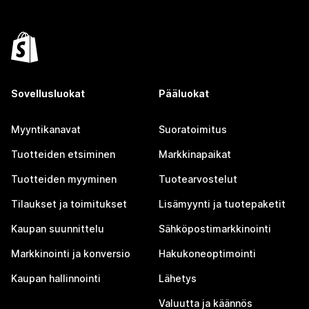
Sovellusluokat
Pääluokat
Myyntikanavat
Suoratoimitus
Tuotteiden etsiminen
Markkinapaikat
Tuotteiden myyminen
Tuotearvostelut
Tilaukset ja toimitukset
Lisämyynti ja tuotepaketit
Kaupan suunnittelu
Sähköpostimarkkinointi
Markkinointi ja konversio
Hakukoneoptimointi
Kaupan hallinnointi
Lähetys
Valuutta ja käännös