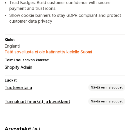
Trust Badges: Build customer confidence with secure
payment and trust icons.
Show cookie banners to stay GDPR compliant and protect
customer data privacy
Kielet
Englanti
Tätä sovellusta ei ole käännetty kielelle Suomi
Toimii seuraavan kanssa:
Shopify Admin
Luokat
Tuotevertailu
Näytä ominaisuudet
Vertailutyökalut
Tunnukset (merkit) ja kuvakkeet
Näytä ominaisuudet
Vertailusivu
Vertailutaulukko
Ponnahdusilmoitukset
Kuvakkeen tyypit
Kokotaulukot
Virtuaalinen sovitus
Usean tuotteen
Mukautettu
Tae
Maksu
Tuoteominaisuudet
Versiot
Tuotetiedot
Suositukset
Tekoälysuositukset
Arvostelut
(36)
Myyntibannerit
Turvallisuus
Lähetys/toimitus
Some