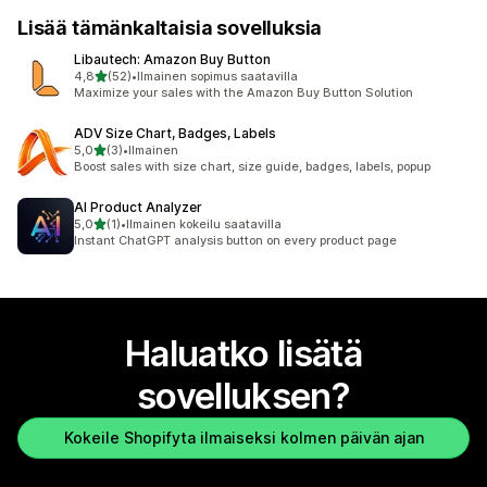
Lisää tämänkaltaisia sovelluksia
Libautech: Amazon Buy Button
/ 5 tähteä
4,8
(52)
•
Ilmainen sopimus saatavilla
52 arvostelua yhteensä
Maximize your sales with the Amazon Buy Button Solution
ADV Size Chart, Badges, Labels
/ 5 tähteä
5,0
(3)
•
Ilmainen
3 arvostelua yhteensä
Boost sales with size chart, size guide, badges, labels, popup
AI Product Analyzer
/ 5 tähteä
5,0
(1)
•
Ilmainen kokeilu saatavilla
1 arvostelua yhteensä
Instant ChatGPT analysis button on every product page
Haluatko lisätä
sovelluksen?
Kokeile Shopifyta ilmaiseksi kolmen päivän ajan