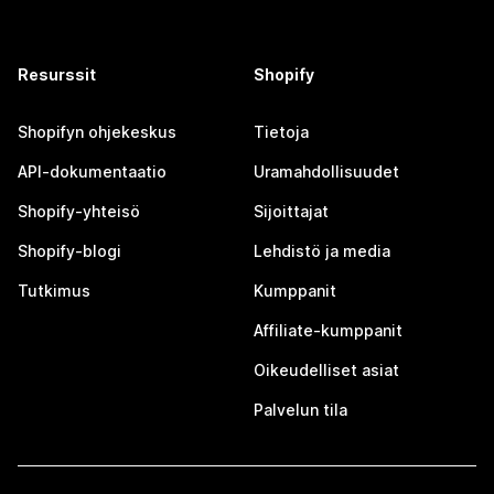
Resurssit
Shopify
Shopifyn ohjekeskus
Tietoja
API-dokumentaatio
Uramahdollisuudet
Shopify-yhteisö
Sijoittajat
Shopify-blogi
Lehdistö ja media
Tutkimus
Kumppanit
Affiliate-kumppanit
Oikeudelliset asiat
Palvelun tila