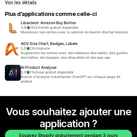
Voir les détails
Plus d’applications comme celle-ci
Libautech: Amazon Buy Button
étoile(s) sur 5
4,8
(52)
•
Forfait gratuit disponible
52 avis au total
Maximisez vos ventes avec la solution du bouton d’achat Amazon
ADV Size Chart, Badges, Labels
étoile(s) sur 5
5,0
(3)
•
Gratuite
3 avis au total
Augmentez les ventes avec des tableaux des tailles, des guides
des tailles, des badges, des étiquettes et des pop-ups
AI Product Analyzer
étoile(s) sur 5
5,0
(1)
•
Essai gratuit disponible
1 avis au total
Bouton d'analyse instantanée ChatGPT sur chaque page de
produit
Vous souhaitez ajouter une
application ?
Essayez Shopify gratuitement pendant 3 jours