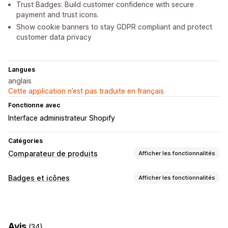
Trust Badges: Build customer confidence with secure
payment and trust icons.
Show cookie banners to stay GDPR compliant and protect
customer data privacy
Langues
anglais
Cette application n’est pas traduite en français
Fonctionne avec
Interface administrateur Shopify
Catégories
Comparateur de produits
Afficher les fonctionnalités
Outils de comparaison
Badges et icônes
Afficher les fonctionnalités
Page de comparaison
Tableau de comparaison
Pop-ups
Types d’icônes
Tableaux des tailles
Essayage virtuel
Multiproduits
Personnalisé
Garantie
Paiement
Variantes
Spécifications
Recommandations
Avis
(34)
Fonctionnalités du produit
Bannière promotionnelle