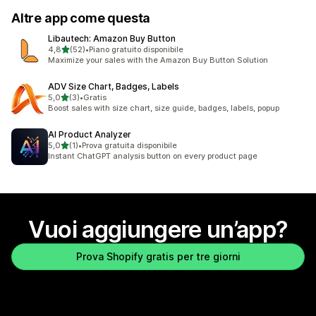
Altre app come questa
Libautech: Amazon Buy Button
stelle su 5
4,8
(52)
•
Piano gratuito disponibile
52 recensioni totali
Maximize your sales with the Amazon Buy Button Solution
ADV Size Chart, Badges, Labels
stelle su 5
5,0
(3)
•
Gratis
3 recensioni totali
Boost sales with size chart, size guide, badges, labels, popup
AI Product Analyzer
stelle su 5
5,0
(1)
•
Prova gratuita disponibile
1 recensioni totali
Instant ChatGPT analysis button on every product page
Vuoi aggiungere un’app?
Prova Shopify gratis per tre giorni