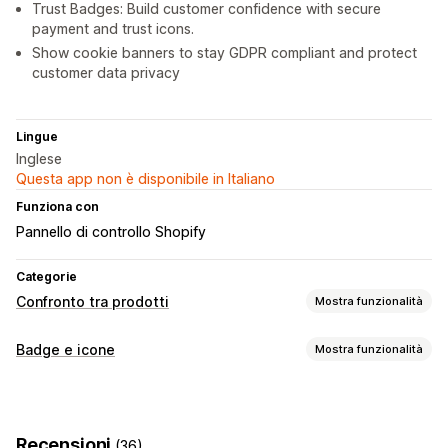
Trust Badges: Build customer confidence with secure
payment and trust icons.
Show cookie banners to stay GDPR compliant and protect
customer data privacy
Lingue
Inglese
Questa app non è disponibile in Italiano
Funziona con
Pannello di controllo Shopify
Categorie
Confronto tra prodotti
Mostra funzionalità
Strumenti di confronto
Badge e icone
Mostra funzionalità
Pagina di confronto
Tabella di confronto
Pop-up
Tipi di icone
Tabelle delle taglie
Camerino virtuale
Multiprodotto
Personalizzate
Garanzia
Pagamento
Varianti
Specifiche
Raccomandazioni
Recensioni
(36)
Funzionalità del prodotto
Banner di vendita
Sicurezza