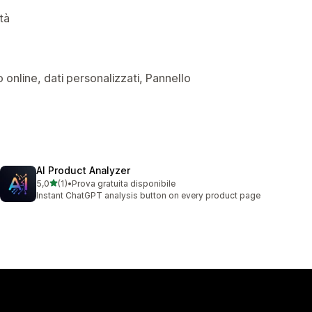
ità
io online, dati personalizzati, Pannello
AI Product Analyzer
stelle su 5
5,0
(1)
•
Prova gratuita disponibile
1 recensioni totali
Instant ChatGPT analysis button on every product page