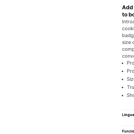
Add 
to b
Intro
cooki
badge
size 
compl
conve
Pr
Pro
Siz
Tru
Sh
Lingu
Funzi