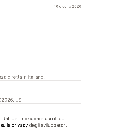
rello
Pagina di check-out
10 giugno 2026
testazione
Sezione hero
 prodotti
Pagina di ricerca
a diretta in Italiano.
 92026, US
dati per funzionare con il tuo
 sulla privacy
degli sviluppatori.