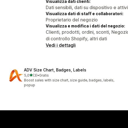
Visualizza dati clienti:
Dati sensibili, dati su dispositivo e attiv
Visualizza dati di staff e collaboratori:
Proprietario del negozio
Visualizza e modifica i dati del negozio:
Clienti, prodotti, ordini, sconti, Negoz
di controllo Shopify, altri dati
Vedi i dettagli
ADV Size Chart, Badges, Labels
stelle su 5
5,0
(3)
•
Gratis
3 recensioni totali
Boost sales with size chart, size guide, badges, labels,
popup