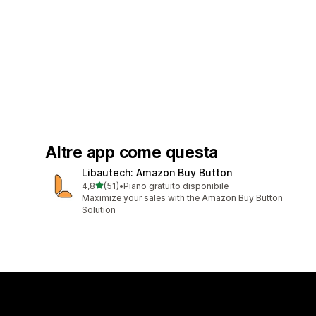
Altre app come questa
Libautech: Amazon Buy Button
stelle su 5
4,8
(51)
•
Piano gratuito disponibile
51 recensioni totali
Maximize your sales with the Amazon Buy Button
Solution