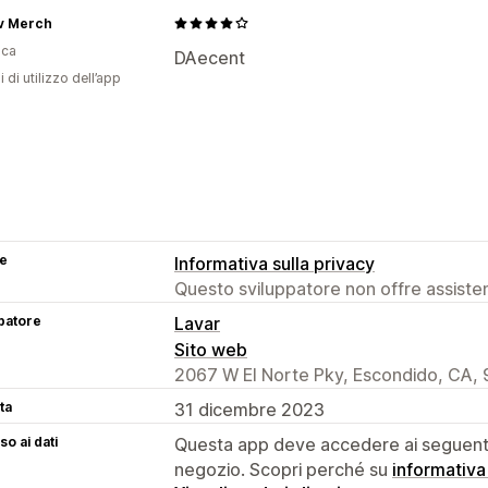
Pagine personalizzate
Pagina del car
iv Merch
Pagine di collezione
Piè di pagina
In
ica
DAecent
Homepage
Landing page
Pagine dei
i di utilizzo dell’app
se
Informativa sulla privacy
Questo sviluppatore non offre assistenz
patore
Lavar
Sito web
2067 W El Norte Pky, Escondido, CA,
ta
31 dicembre 2023
o ai dati
Questa app deve accedere ai seguenti 
negozio. Scopri perché su
informativa