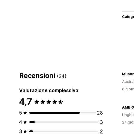
Categ
Recensioni
Mushr
(34)
Austral
6 giorn
Valutazione complessiva
4,7
5
28
Ungher
4
3
24 gior
3
2