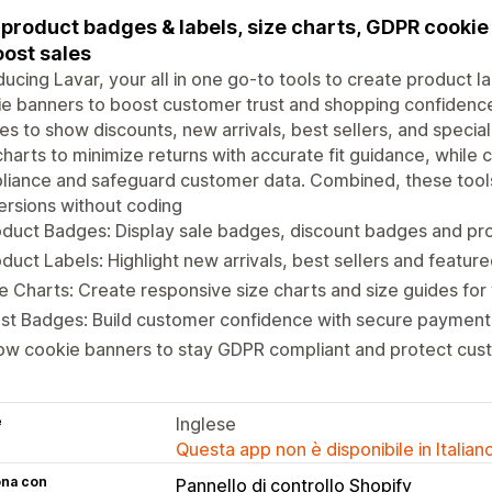
product badges & labels, size charts, GDPR cookie
oost sales
ducing Lavar, your all in one go-to tools to create product l
e banners to boost customer trust and shopping confidence
s to show discounts, new arrivals, best sellers, and special
charts to minimize returns with accurate fit guidance, whil
iance and safeguard customer data. Combined, these tools
rsions without coding
oduct Badges: Display sale badges, discount badges and p
duct Labels: Highlight new arrivals, best sellers and featur
e Charts: Create responsive size charts and size guides for
st Badges: Build customer confidence with secure payment 
ow cookie banners to stay GDPR compliant and protect cus
e
Inglese
Questa app non è disponibile in Italian
ona con
Pannello di controllo Shopify