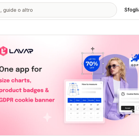
Sfogli
ria immagini in evidenza