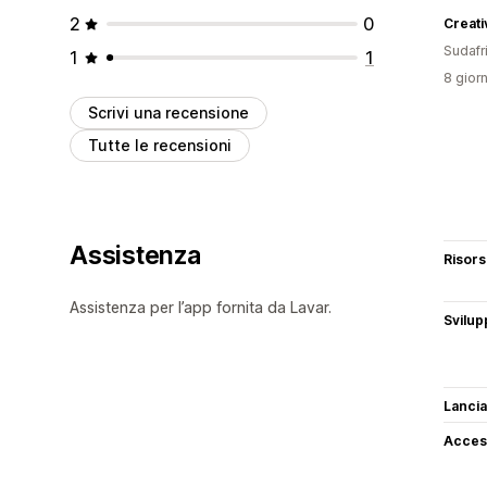
2
0
Creat
Sudafr
1
1
8 giorn
Scrivi una recensione
Tutte le recensioni
Assistenza
Risor
Assistenza per l’app fornita da Lavar.
Svilup
Lancia
Access