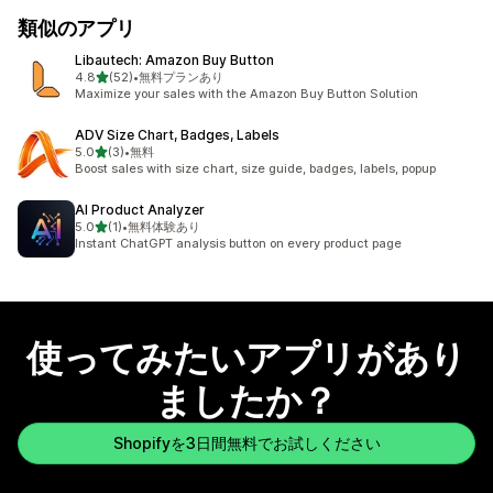
類似のアプリ
Libautech: Amazon Buy Button
5つ星中
4.8
(52)
•
無料プランあり
合計レビュー数：52件
Maximize your sales with the Amazon Buy Button Solution
ADV Size Chart, Badges, Labels
5つ星中
5.0
(3)
•
無料
合計レビュー数：3件
Boost sales with size chart, size guide, badges, labels, popup
AI Product Analyzer
5つ星中
5.0
(1)
•
無料体験あり
合計レビュー数：1件
Instant ChatGPT analysis button on every product page
使ってみたいアプリがあり
ましたか？
Shopifyを3日間無料でお試しください