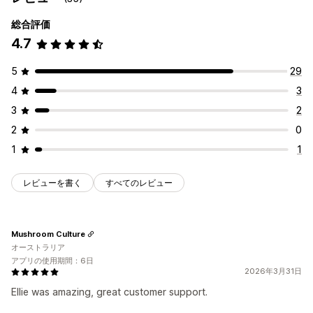
相違点をハイライト
表示と非表示
画像
動画
分析
総合評価
カスタマイズ
表示オプション
4.7
アニメーション
背景
境界線
色
カスタムテキスト
フォント
ドラッグ&ドロップエディタ
テーブルレイアウト
カスタムCSS
スタイル
サイズ
ツールチップ
ファイルのアップロード
色とフォント
カスタムアイコン
カスタムテキスト
5
29
モバイル対応
デバイス固有
スケジュール
テンプレート
インポートとエクスポート
4
3
フローティングチャート
ページネーション
単位変換
複数言語
アイコンの位置
3
2
翻訳
商品ページ
コレクションページ
モバイル対応
手動配置
自動配置
お知らせバー
カスタムページ
2
0
カートページ
チェックアウトページ
コレクションページ
1
1
フッター
ヘッダー
ヒーローセクション
ホームページ
ランディングページ
商品ページ
検索ページ
レビューを書く
すべてのレビュー
Mushroom Culture
オーストラリア
アプリの使用期間：6日
2026年3月31日
Ellie was amazing, great customer support.