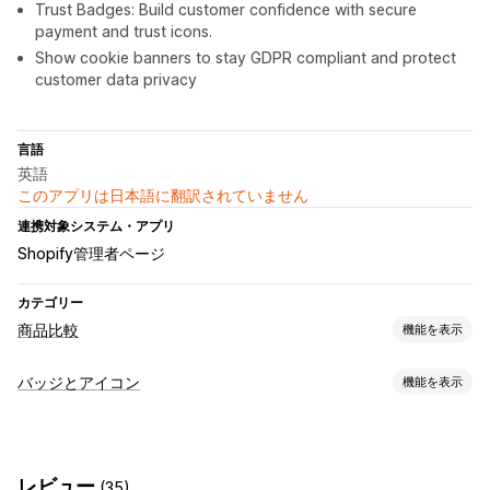
Trust Badges: Build customer confidence with secure
payment and trust icons.
Show cookie banners to stay GDPR compliant and protect
customer data privacy
言語
英語
このアプリは日本語に翻訳されていません
連携対象システム・アプリ
Shopify管理者ページ
カテゴリー
商品比較
機能を表示
比較ツール
バッジとアイコン
機能を表示
比較ページ
比較テーブル
ポップアップ
サイズ表
アイコンタイプ
バーチャル試着
複数商品
バリエーション
仕様
おすすめ
カスタム
保証
決済
商品の特徴
セールバナー
セキュリティ
AIによるおすすめ
検索
絞り込みと並び替え
レビュー
(35)
配送
SNS
信頼
保証