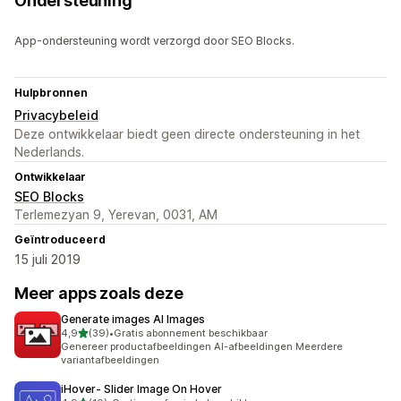
Ondersteuning
App-ondersteuning wordt verzorgd door SEO Blocks.
Hulpbronnen
Privacybeleid
Deze ontwikkelaar biedt geen directe ondersteuning in het
Nederlands.
Ontwikkelaar
SEO Blocks
Terlemezyan 9, Yerevan, 0031, AM
Geïntroduceerd
15 juli 2019
Meer apps zoals deze
Generate images AI Images
van 5 sterren
4,9
(39)
•
Gratis abonnement beschikbaar
39 recensies in totaal
Genereer productafbeeldingen AI-afbeeldingen Meerdere
variantafbeeldingen
iHover‑ Slider Image On Hover