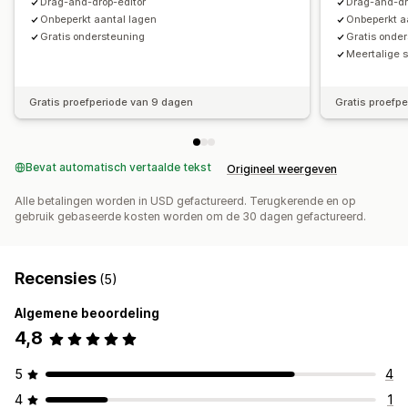
Drag-and-drop-editor
Drag-and-dr
Onbeperkt aantal lagen
Onbeperkt a
Gratis ondersteuning
Gratis onde
Meertalige 
Gratis proefperiode van 9 dagen
Gratis proefp
Bevat automatisch vertaalde tekst
Origineel weergeven
Alle betalingen worden in USD gefactureerd. Terugkerende en op
gebruik gebaseerde kosten worden om de 30 dagen gefactureerd.
Recensies
(5)
Algemene beoordeling
4,8
5
4
4
1