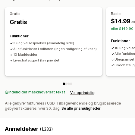
Temasektioner
Tilpassede sider
Tilbud og anbefalinger
Gratis
Basic
Gratis levering
Produktanbefalinger
Sampak
Administration af sider
$14.99
Gratis
o
Redigeringsværktøj
Elementer
Skabeloner
eller $149.90 
Analyser
Import og eksport
Sider med at gemme
Funktioner
Klikrater
Konverteringsrater
Anbefalet ydeevne
Funktioner
Sider med kladder
Sideversioner
Globale sektioner
3 udgivelsespladser (almindelig side)
Forslag til optimering
Ydeevne af tragt
10 udgivels
Alle funktioner i editoren (ingen redigering af kode)
Globale stile
Tilpassede skrifttyper
Tilpasset kode
Alle funktion
10 kladdesider
Kodestykker
Oversættelse
Tilpasning til lokale forhold
Ubegrænset 
Livechatsupport (lav prioritet)
Livechatsup
SEO
Dynamisk på mobil
Doven indlæsning
CDN
Indblik og tips
Rapportering
Aktivitetslogs
Indeholder maskinoversat tekst
Vis oprindelig
Alle gebyrer faktureres i USD. Tilbagevendende og brugsbaserede
gebyrer faktureres hver 30. dag.
Se alle prismuligheder
Anmeldelser
(1.333)