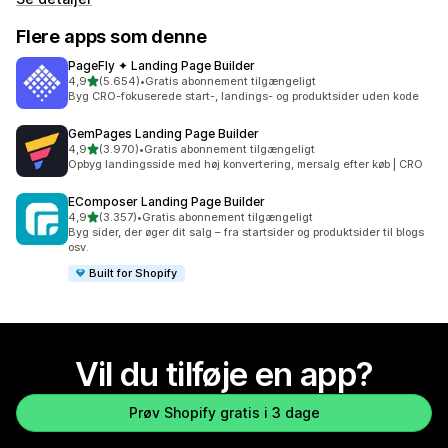
Flere apps som denne
PageFly ✦ Landing Page Builder
ud af 5 stjerner
4,9
(5.654)
•
Gratis abonnement tilgængeligt
5654 anmeldelser i alt
Byg CRO-fokuserede start-, landings- og produktsider uden kode
GemPages Landing Page Builder
ud af 5 stjerner
4,9
(3.970)
•
Gratis abonnement tilgængeligt
3970 anmeldelser i alt
Opbyg landingsside med høj konvertering, mersalg efter køb | CRO
EComposer Landing Page Builder
ud af 5 stjerner
4,9
(3.357)
•
Gratis abonnement tilgængeligt
3357 anmeldelser i alt
Byg sider, der øger dit salg – fra startsider og produktsider til blogs
osv.
Built for Shopify
Vil du tilføje en app?
Prøv Shopify gratis i 3 dage