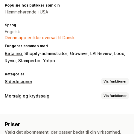
Populær hos butikker som din
Hjemmehørende i USA
Sprog
Engelsk
Denne app er ikke oversat til Dansk
Fungerer sammen med
Betaling
Shopify-administrator
Growave
LAI Review
Loox
Ryviu
Stamped.io
Yotpo
Kategorier
Sidedesigner
Vis funktioner
Sidetyper
Mersalg og krydssalg
Vis funktioner
Landingssider
Startsider
Produktsider
Kollektioner
Tilpasning
Blogs
Ofte stillede spørgsmål
Sider med Hjælp
Mersalg på produktside
Statuslinje
Tilpasset CSS
Sider med kontakt
Sider af typen Om os
Hurtig visning
Priser
Tilpasset HTML
Træk og slip-editor
Multivaluta
Formularer
Sider med presse
Sider med karriere
Vælg det abonnement, der passer bedst til din virksomhed.
Flere sprog
Tilpassede regler
Sider med juridisk indhold
Sider med priser