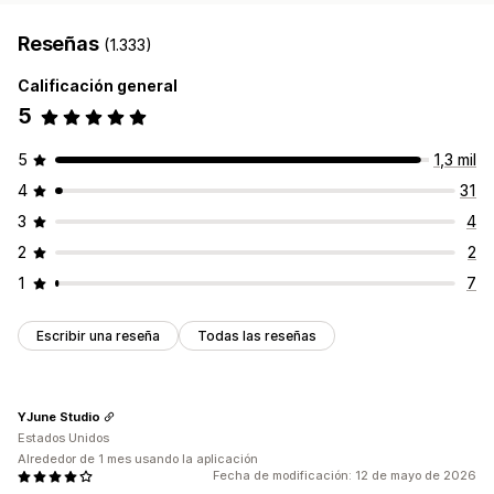
Reseñas
(1.333)
Calificación general
5
5
1,3 mil
4
31
3
4
2
2
1
7
Escribir una reseña
Todas las reseñas
YJune Studio
Estados Unidos
Alrededor de 1 mes usando la aplicación
Fecha de modificación: 12 de mayo de 2026