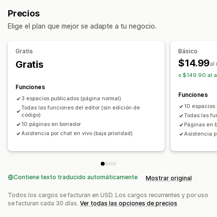
Venta adicional en la página de producto
Páginas de Centro de ayuda
Páginas de contacto
Precios
Barra de progreso
CSS personalizado
Páginas de Acerca de nosotros
Vista rápida
Formularios
Elige el plan que mejor se adapte a tu negocio.
HTML personalizado
Editor de arrastrar y soltar
Páginas de prensa
Páginas de empleo
Páginas legales
Múltiples monedas
Múltiples idiomas
Páginas de precios
Secciones de temas
Gratis
Básico
Reglas personalizadas
Páginas personalizadas
$14.99
Gratis
al
Ofertas y recomendaciones
Gestión de páginas
o $149.90 al a
Envío gratis
Recomendaciones de productos
Paquetes
Herramienta de edición
Elementos
Plantillas
Funciones
Funciones
Importar y exportar
Páginas de guardado
3 espacios publicados (página normal)
Informes y estadísticas
10 espacios
Todas las funciones del editor (sin edición de
Páginas de borradores
Versiones de la página
Tasas de clics
Tasas de conversión
código)
Todas las fu
Secciones globales
Estilos globales
10 páginas en borrador
Páginas en b
Rendimiento de recomendaciones
Asistencia por chat en vivo (baja prioridad)
Asistencia p
Fuentes personalizadas
Código personalizado
Sugerencias de optimización
Rendimiento del embudo
Fragmentos
Traducción
Localización
SEO
Adaptación a dispositivos móviles
Carga lenta
CDN
Información útil y consejos
Informes
Contiene texto traducido automáticamente
Mostrar original
Registros de actividad
Todos los cargos se facturan en USD. Los cargos recurrentes y por uso
se facturan cada 30 días.
Ver todas las opciones de precios