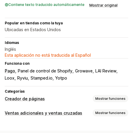
Contiene texto traducido automáticamente
Mostrar original
Popular en tiendas como la tuya
Ubicadas en Estados Unidos
Idiomas
Inglés
Esta aplicación no está traducida al Español
Funciona con
Pago
Panel de control de Shopify
Growave
LAI Review
Loox
Ryviu
Stamped.io
Yotpo
Categorías
Creador de páginas
Mostrar funciones
Tipos de páginas
Ventas adicionales y ventas cruzadas
Mostrar funciones
Páginas de destino
Páginas de inicio
Páginas de producto
Personalización
Colecciones
Blogs
Preguntas frecuentes