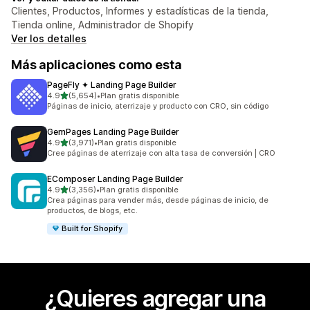
Clientes, Productos, Informes y estadísticas de la tienda,
Tienda online, Administrador de Shopify
Ver los detalles
Más aplicaciones como esta
PageFly ✦ Landing Page Builder
de 5 estrellas
4.9
(5,654)
•
Plan gratis disponible
5654 reseñas en total
Páginas de inicio, aterrizaje y producto con CRO, sin código
GemPages Landing Page Builder
de 5 estrellas
4.9
(3,971)
•
Plan gratis disponible
3971 reseñas en total
Cree páginas de aterrizaje con alta tasa de conversión | CRO
EComposer Landing Page Builder
de 5 estrellas
4.9
(3,356)
•
Plan gratis disponible
3356 reseñas en total
Crea páginas para vender más, desde páginas de inicio, de
productos, de blogs, etc.
Built for Shopify
¿Quieres agregar una