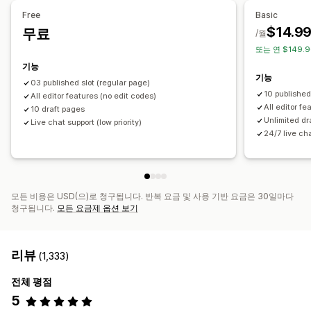
제안 및 권장 사항
편집기 도구
요소
템플릿
가져오기 및 내보내기
페이지 저장
Free
Basic
무료 배송
추천 제품
번들
페이지 초안
페이지 버전
글로벌 섹션
글로벌 스타일
$14.9
무료
/월
커스텀 폰트
사용자 지정 코드
코드 조각
번역
현지화
SEO
또는 연 $149.9
분석
모바일 반응형
지연된 로딩
CDN
분석 정보 및 팁
보고
기능
클릭률
전환율
추천 실적
최적화 제안
퍼널 추적
기능
활동 로그
03 published slot (regular page)
10 published
All editor features (no edit codes)
All editor fe
10 draft pages
Unlimited dr
Live chat support (low priority)
24/7 live ch
모든 비용은 USD(으)로 청구됩니다. 반복 요금 및 사용 기반 요금은 30일마다
청구됩니다.
모든 요금제 옵션 보기
리뷰
(1,333)
전체 평점
5