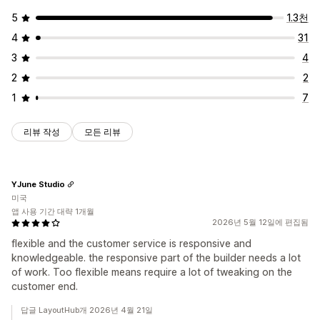
5
1.3천
4
31
3
4
2
2
1
7
리뷰 작성
모든 리뷰
YJune Studio
미국
앱 사용 기간 대략 1개월
2026년 5월 12일에 편집됨
flexible and the customer service is responsive and
knowledgeable. the responsive part of the builder needs a lot
of work. Too flexible means require a lot of tweaking on the
customer end.
답글 LayoutHub개 2026년 4월 21일