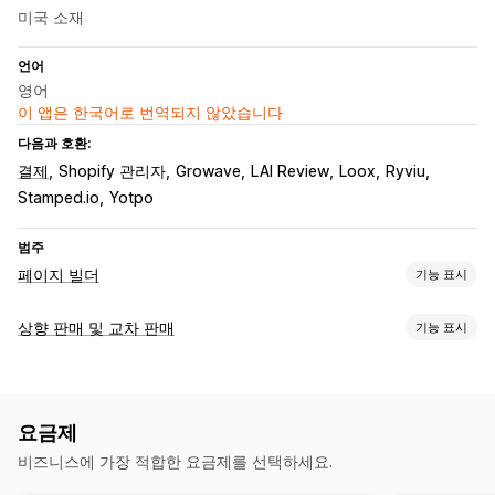
미국 소재
언어
영어
이 앱은 한국어로 번역되지 않았습니다
다음과 호환:
결제
Shopify 관리자
Growave
LAI Review
Loox
Ryviu
Stamped.io
Yotpo
범주
페이지 빌더
기능 표시
페이지 유형
상향 판매 및 교차 판매
기능 표시
방문 페이지
홈페이지
제품 페이지
컬렉션
블로그
FAQ
맞춤 설정
지원 센터 페이지
문의 페이지
소개 페이지
빠른 보기
양식
제품 페이지 상향 판매
진행률 표시줄
사용자 지정 CSS
언론 보도 페이지
채용 페이지
법률 정보 페이지
요금제 페이지
요금제
사용자 지정 HTML
끌어서 놓기 편집기
여러 통화
여러 언어
테마 섹션
사용자 지정 페이지
비즈니스에 가장 적합한 요금제를 선택하세요.
사용자 지정 규칙
페이지 관리