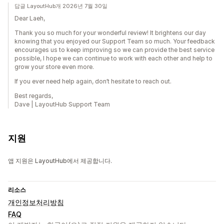
답글 LayoutHub개 2026년 7월 30일
Dear Laeh,
Thank you so much for your wonderful review! It brightens our day
knowing that you enjoyed our Support Team so much. Your feedback
encourages us to keep improving so we can provide the best service
possible, I hope we can continue to work with each other and help to
grow your store even more.
If you ever need help again, don’t hesitate to reach out.
Best regards,
Dave | LayoutHub Support Team
지원
앱 지원은 LayoutHub에서 제공합니다.
리소스
개인정보처리방침
FAQ