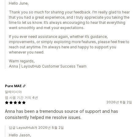
Hello June,
Thank you so much for sharing your feedback. I’m really glad to hear
that you had a great experience, and I truly appreciate you taking the
time to let us know. It’s always encouraging to hear that everything
went smoothly and met your expectations.
If you ever need assistance again, whether it’s guidance,
improvements, or simply exploring more features, please feel free to
reach out anytime. I’m always here and happy to support you
whenever you need.
Warm regards,
Anna | LayoutHub Customer Success Team
Pure MAE
말레이시아
앱 사용 기간 거의 4년
2026년 8월 2일
Anna has been a tremendous source of support and has
consistently helped me resolve issues.
답글 LayoutHub개 2026년 8월 2일
Hello Jason,