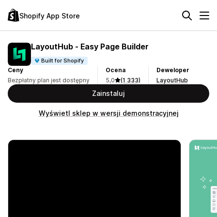
Shopify App Store
LayoutHub ‑ Easy Page Builder
Built for Shopify
Ceny
Ocena
Deweloper
Bezpłatny plan jest dostępny
5,0
(1 333)
LayoutHub
Zainstaluj
Wyświetl sklep w wersji demonstracyjnej