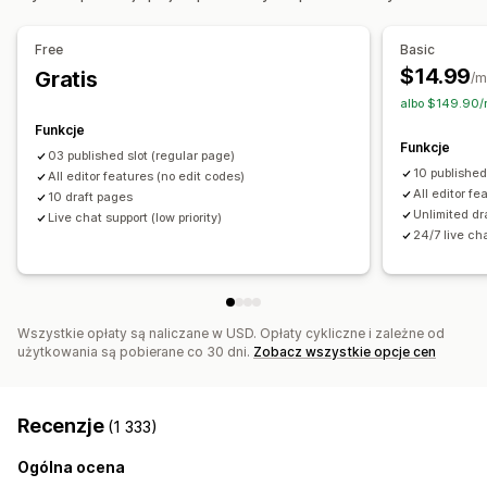
Strony z informacjami prawnymi
Strony cennika
Wielowalutowe
Wielojęzyczne
Reguły niestandardowe
Sekcje szablonów
Niestandardowe strony
Free
Basic
Oferty i rekomendacje
Zarządzanie stronami
$14.99
Gratis
/m
Darmowa wysyłka
Rekomendacje produktów
Pakiety
Edytor
Elementy
Wzorce
Import i eksport
albo $149.90/r
Zapisane strony
Wersje robocze stron
Wersje stron
Funkcje
Analizy
Funkcje
Sekcje globalne
Style globalne
Czcionka niestandardowa
03 published slot (regular page)
Współczynniki klikalności
Współczynniki konwersji
10 published
All editor features (no edit codes)
Kod niestandardowy
Fragmenty
Tłumaczenie
Lokalizacja
Skuteczność rekomendacji
Sugestie optymalizacji
All editor fe
10 draft pages
Pozycjonowanie stron
Unlimited dr
Wydajność lejka
Live chat support (low priority)
24/7 live ch
Responsywność na urządzeniach mobilnych
Powolne ładowanie
CDN
Informacje i wskazówki
Raportowanie
Dzienniki działania
Wszystkie opłaty są naliczane w USD. Opłaty cykliczne i zależne od
użytkowania są pobierane co 30 dni.
Zobacz wszystkie opcje cen
Recenzje
(1 333)
Ogólna ocena