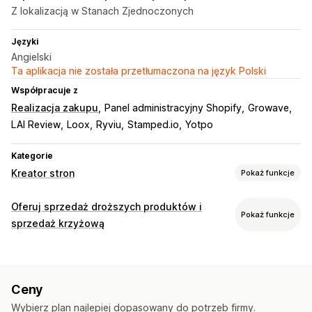
Z lokalizacją w Stanach Zjednoczonych
Języki
Angielski
Ta aplikacja nie została przetłumaczona na język Polski
Współpracuje z
Realizacja zakupu
Panel administracyjny Shopify
Growave
LAI Review
Loox
Ryviu
Stamped.io
Yotpo
Kategorie
Kreator stron
Pokaż funkcje
Rodzaje stron
Oferuj sprzedaż droższych produktów i
Pokaż funkcje
Strony docelowe
Strony główne
Strony produktu
sprzedaż krzyżową
Kolekcje
Blogi
Często zadawane pytania
Dostosowanie
Strony centrum pomocy
Strony kontaktowe
Sprzedaż droższych produktów na stronie produktu
Strony z informacjami o firmie
Szybki podgląd
Formularze
Ceny
Pasek postępu
Niestandardowy CSS
Strony prasowe
Strony z ofertami pracy
Wybierz plan najlepiej dopasowany do potrzeb firmy.
Niestandardowy HTML
Edytor „przeciągnij i upuść”