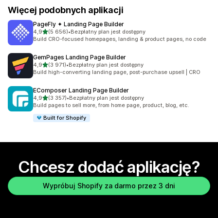
Więcej podobnych aplikacji
PageFly ✦ Landing Page Builder
na 5 gwiazdek
4,9
(5 656)
•
Bezpłatny plan jest dostępny
Łączna liczba recenzji: 5656
Build CRO-focused homepages, landing & product pages, no code
GemPages Landing Page Builder
na 5 gwiazdek
4,9
(3 971)
•
Bezpłatny plan jest dostępny
Łączna liczba recenzji: 3971
Build high-converting landing page, post-purchase upsell | CRO
EComposer Landing Page Builder
na 5 gwiazdek
4,9
(3 357)
•
Bezpłatny plan jest dostępny
Łączna liczba recenzji: 3357
Build pages to sell more, from home page, product, blog, etc.
Built for Shopify
Chcesz dodać aplikację?
Wypróbuj Shopify za darmo przez 3 dni