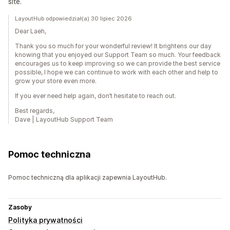
site.
LayoutHub odpowiedział(a) 30 lipiec 2026
Dear Laeh,
Thank you so much for your wonderful review! It brightens our day
knowing that you enjoyed our Support Team so much. Your feedback
encourages us to keep improving so we can provide the best service
possible, I hope we can continue to work with each other and help to
grow your store even more.
If you ever need help again, don’t hesitate to reach out.
Best regards,
Dave | LayoutHub Support Team
Pomoc techniczna
Pomoc techniczną dla aplikacji zapewnia LayoutHub.
Zasoby
Polityka prywatności