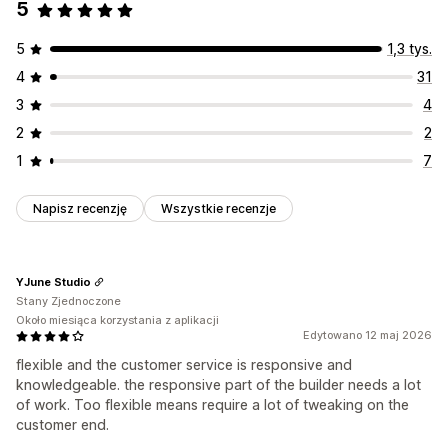
5
5
1,3 tys.
4
31
3
4
2
2
1
7
Napisz recenzję
Wszystkie recenzje
YJune Studio
Stany Zjednoczone
Około miesiąca korzystania z aplikacji
Edytowano 12 maj 2026
flexible and the customer service is responsive and
knowledgeable. the responsive part of the builder needs a lot
of work. Too flexible means require a lot of tweaking on the
customer end.