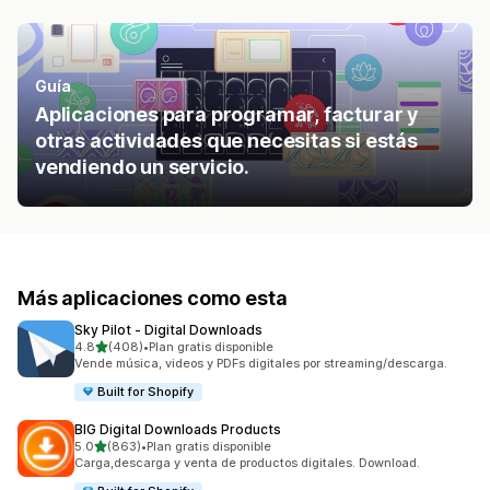
Guía
Aplicaciones para programar, facturar y
otras actividades que necesitas si estás
vendiendo un servicio.
Más aplicaciones como esta
Sky Pilot ‑ Digital Downloads
de 5 estrellas
4.8
(408)
•
Plan gratis disponible
408 reseñas en total
Vende música, videos y PDFs digitales por streaming/descarga.
Built for Shopify
BIG Digital Downloads Products
de 5 estrellas
5.0
(863)
•
Plan gratis disponible
863 reseñas en total
Carga,descarga y venta de productos digitales. Download.