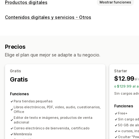
Productos digitales
Mostrar funciones
Tipos de producto
Contenidos digitales y servicios - Otros
Audio
Cursos
Arte digital
Ebooks
Juegos
PDF
Software
Videos
Personalizado
Gestión de descargas
Precios
Entrega de correo electrónico
Subida masiva
Elige el plan que mejor se adapte a tu negocio.
Página de agradecimiento
Streaming
Descargas ilimitadas
SMTP
Alojado de forma externa
Gratis
Starter
Enlaces personalizados
Almacenamiento S3 de Amazon
$12.99
Gratis
al
o $129.99 al a
Seguridad de archivo
Sin cargos adi
Funciones
Código de acceso
Clave de licencia
Para tiendas pequeñas
Encriptación de archivo
Protección con contraseña
Funciones
Libros electrónicos, PDF, video, audio, cuestionarios,
Office
Marcas de agua
Alojamiento de archivo
Free+
Editor de texto e imágenes, productos de venta
Sin cargo ad
adicional
50 GB de a
Correo electrónico de bienvenida, certificado
∞ cursos, in
Membresía
Ocultar "Po