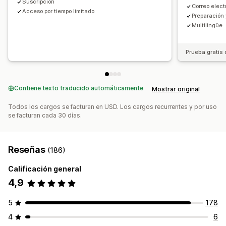
Suscripción
Correo elect
Acceso por tiempo limitado
Preparación
Multilingüe
Prueba gratis 
Contiene texto traducido automáticamente
Mostrar original
Todos los cargos se facturan en USD. Los cargos recurrentes y por uso
se facturan cada 30 días.
Reseñas
(186)
Calificación general
4,9
5
178
4
6