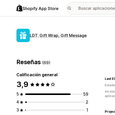
Shopify App Store
LDT: Gift Wrap, Gift Message
Reseñas
(69)
Calificación general
Last El
3,9
Estado
44 min
5
59
aplica
4
2
3
1
Projec