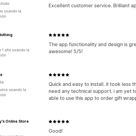
Unido
Excellent customer service. Brilliant a
s usando la
ción
lothing
The app functionality and design is gr
 1 año usando la
awesome! 5/5!
ción
a
dia
Quick and easy to install. it took less 
utos usando la
need any technical support. i am yet
ción
able to use this app to order gift wrapp
's Online Store
Good!