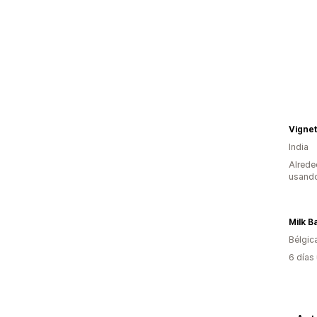
Vigne
India
Alrede
usando
Milk B
Bélgic
6 días