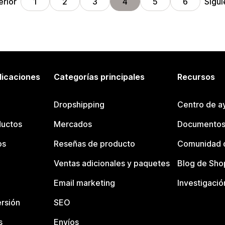
erior
Sigui
1
2
3
4
5
6
licaciones
Categorías principales
Recursos
Dropshipping
Centro de a
ductos
Mercados
Documentos
os
Reseñas de producto
Comunidad d
Ventas adicionales y paquetes
Blog de Sho
Email marketing
Investigació
rsión
SEO
s
Envíos