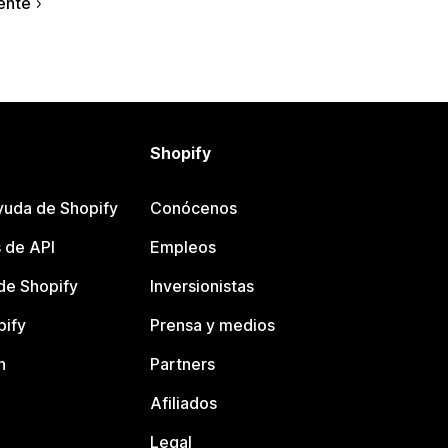
ente
Shopify
yuda de Shopify
Conócenos
 de API
Empleos
e Shopify
Inversionistas
pify
Prensa y medios
n
Partners
Afiliados
Legal