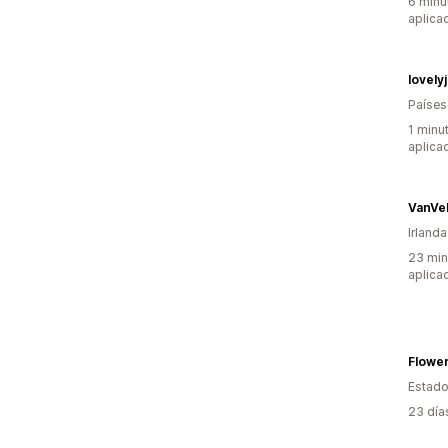
6 minu
aplica
lovely
Países
1 minu
aplica
Irlanda
23 min
aplica
Estado
23 día