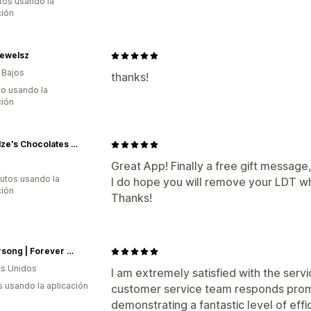
tos usando la
ción
jewelsz
 Bajos
thanks!
to usando la
ción
VanVelze's Chocolates Ltd
Great App! Finally a free gift message
utos usando la
I do hope you will remove your LDT w
ción
Thanks!
Flowersong | Forever Roses & Preserved Roses in Full Flower
s Unidos
I am extremely satisfied with the servi
s usando la aplicación
customer service team responds prompt
demonstrating a fantastic level of effic