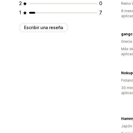
2
0
Reino 
8 mese
1
7
aplica
Escribir una reseña
gangc
Grecia
Más de
aplica
Nokup
Finlan
30 min
aplica
Hammy
Japón