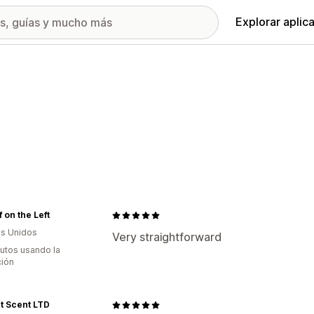
Explorar aplic
f on the Left
s Unidos
Very straightforward
utos usando la
ción
t Scent LTD