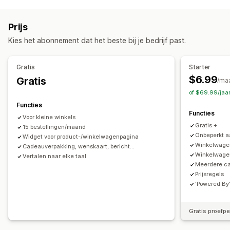
Wenskaarten
Aanpassing
Prijs
Automatisch taggen
Afleverdatum
Meerdere talen
Kies het abonnement dat het beste bij je bedrijf past.
Vertaling
Cadeauwidget
Gratis
Starter
$6.99
Gratis
/ma
of $69.99/jaa
Functies
Functies
Voor kleine winkels
Gratis +
15 bestellingen/maand
Onbeperkt a
Widget voor product-/winkelwagenpagina
Winkelwage
Cadeauverpakking, wenskaart, bericht...
Winkelwage
Vertalen naar elke taal
Meerdere c
Prijsregels
'Powered By
Gratis proefp