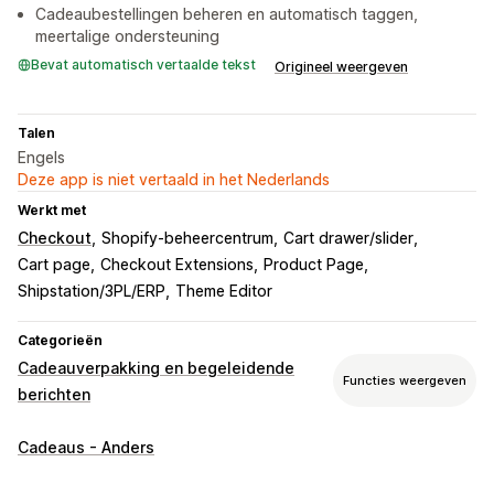
Cadeaubestellingen beheren en automatisch taggen,
meertalige ondersteuning
Bevat automatisch vertaalde tekst
Origineel weergeven
Talen
Engels
Deze app is niet vertaald in het Nederlands
Werkt met
Checkout
Shopify-beheercentrum
Cart drawer/slider
Cart page
Checkout Extensions
Product Page
Shipstation/3PL/ERP
Theme Editor
Categorieën
Cadeauverpakking en begeleidende
Functies weergeven
berichten
Cadeau-opties
Cadeaus - Anders
Cadeauverpakking
Cadeauboxen
Cadeauberichten