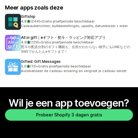
Meer apps zoals deze
Giftship
van 5 sterren
4,8
(244)
•
Gratis proefperiode beschikbaar
244 recensies in totaal
Cadeauberichten, bulkbestellingen, upsells, datumkiezer + meer
All in gift｜eギフト・熨斗・ラッピング対応アプリ
van 5 sterren
4,9
(129)
•
Gratis proefperiode beschikbaar
129 recensies in totaal
熨斗や配送分割のギフト機能も、住所がわからない相手にもLINEなどの
SNSでかんたんeギフトまで！
Gifted: Gift Messages
van 5 sterren
5,0
(13)
•
Gratis proefperiode beschikbaar
13 recensies in totaal
Automatiseer de cadeau-ervaring en vergroot je cadeau-omzet.
Wil je een app toevoegen?
Probeer Shopify 3 dagen gratis