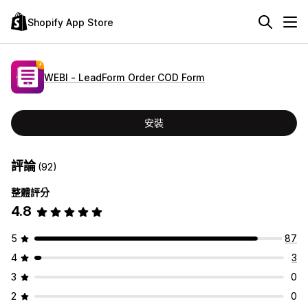
Shopify App Store
WEBI ‑ LeadForm Order COD Form
安裝
評論
(92)
整體評分
4.8
5
87
4
3
3
0
2
0