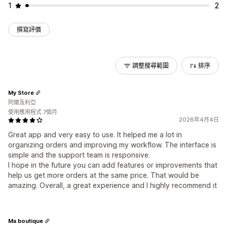
1
2
撰寫評價
調整搜尋範圍
排序
My Store
阿爾及利亞
使用應用程式 7個月
2026年4月4日
Great app and very easy to use. It helped me a lot in
organizing orders and improving my workflow. The interface is
simple and the support team is responsive.
I hope in the future you can add features or improvements that
help us get more orders at the same price. That would be
amazing. Overall, a great experience and I highly recommend it
Ma boutique