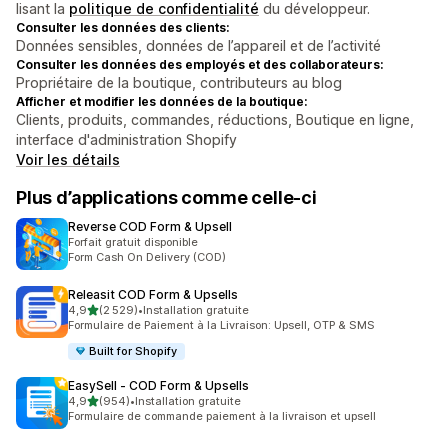
lisant la
politique de confidentialité
du développeur.
Consulter les données des clients:
Données sensibles, données de l’appareil et de l’activité
Consulter les données des employés et des collaborateurs:
Propriétaire de la boutique, contributeurs au blog
Afficher et modifier les données de la boutique:
Clients, produits, commandes, réductions, Boutique en ligne,
interface d'administration Shopify
Voir les détails
Plus d’applications comme celle-ci
Reverse COD Form & Upsell
Forfait gratuit disponible
Form Cash On Delivery (COD)
Releasit COD Form & Upsells
étoile(s) sur 5
4,9
(2 529)
•
Installation gratuite
2529 avis au total
Formulaire de Paiement à la Livraison: Upsell, OTP & SMS
Built for Shopify
EasySell ‑ COD Form & Upsells
étoile(s) sur 5
4,9
(954)
•
Installation gratuite
954 avis au total
Formulaire de commande paiement à la livraison et upsell