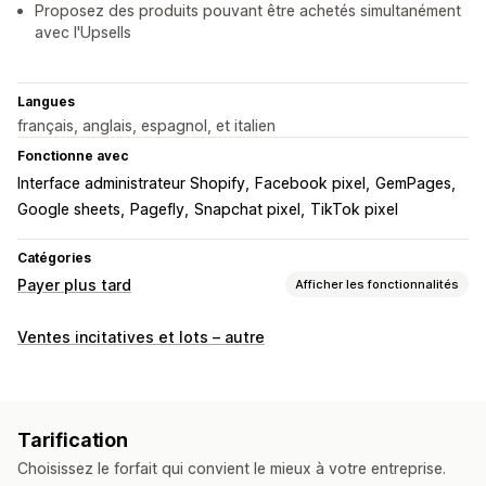
Proposez des produits pouvant être achetés simultanément
avec l'Upsells
Langues
français, anglais, espagnol, et italien
Fonctionne avec
Interface administrateur Shopify
Facebook pixel
GemPages
Google sheets
Pagefly
Snapchat pixel
TikTok pixel
Catégories
Payer plus tard
Afficher les fonctionnalités
Gestion des paiements à la livraison
Ventes incitatives et lots – autre
Frais personnalisés
Mesures incitatives prépayées
Masquer le mode de paiement
Prévention de la fraude
Blocage d’adresses IP
Confirmation par téléphone
Tarification
Exportation de commande
Choisissez le forfait qui convient le mieux à votre entreprise.