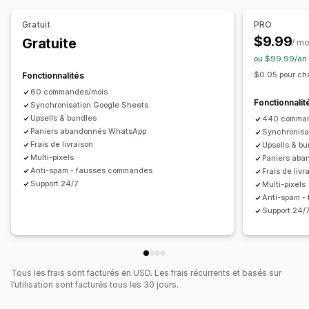
Personnalisation du formulaire
Éditeur avec fonction de glisser-déposer
Gratuit
PRO
Champs personnalisés
Police et couleur
$9.99
Gratuite
/ mo
Boutons personnalisés
Mises en page personnalisées
ou $99.99/an 
Messages personnalisés
Pop-ups
Formulaires intégrés
$0.05 pour c
Fonctionnalités
Options d’expédition
Multilingue
60 commandes/mois
Fonctionnalit
Synchronisation Google Sheets
Conversion et vente incitative
Upsells & bundles
440 comman
Paniers abandonnés WhatsApp
Synchronisa
Vente croisée
Réductions
Commande en un clic
Frais de livraison
Upsells & b
Ventes incitatives en un clic
Multi-pixels
Paniers ab
Ventes incitatives pour l’expérience après-achat
Anti-spam - fausses commandes
Frais de livr
Support 24/7
Multi-pixels
Suivi de pixel
Récupération de panier
Anti-spam -
Support 24/
Tous les frais sont facturés en USD. Les frais récurrents et basés sur
l’utilisation sont facturés tous les 30 jours.