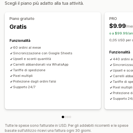
Personalizzazione dei moduli
Scegli il piano più adatto alla tua attività.
Editor drag-and-drop
Campi personalizzati
Font e colore
Pulsanti personalizzati
Layout personalizzati
Piano gratuito
PRO
Messaggi personalizzati
Pop-up
Moduli incorporati
$9.99
Gratis
/me
Opzioni di spedizione
Multilingua
o a $99.99/ann
0,05 USD per o
Funzionalità
Conversione e upselling
60 ordini al mese
Cross-selling
Sconti
Ordine con un clic
Funzionalità
Sincronizzazione con Google Sheets
Upselling con un clic
Upselling post-acquisto
Upsell e sconti quantità
440 ordini 
Carrelli abbandonati via WhatsApp
Sincronizza
Monitoraggio dei pixel
Recupero del carrello
Tariffe di spedizione
Upsell e sco
Pixel multipli
Carrelli ab
Protezione dagli ordini falsi
Tariffe di sp
Supporto 24/7
Pixel multipli
Protezione da
Supporto 24
Tutte le spese sono fatturate in USD. Per gli addebiti ricorrenti e le spese
basate sull’utilizzo ricevi una fattura ogni 30 giorni.