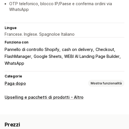
OTP telefonico, blocco IP/Paese e conferma ordini via
WhatsApp
Lingue
Francese. Inglese. Spagnoloe Italiano
Funziona con
Pannello di controllo Shopify
cash on delivery
Checkout
FlashManager
Google Sheets
WEBI AI Landing Page Builder
WhatsApp
Categorie
Paga dopo
Mostra funzionalità
Gestione del contrassegno
Upselling e pacchetti di prodotti - Altro
Commissioni personalizzate
Incentivi prepagati
Nascondi tipo di pagamento
Prevenzione frodi
Blocco IP
Conferma via telefono
Esportazione degli ordini
Prezzi