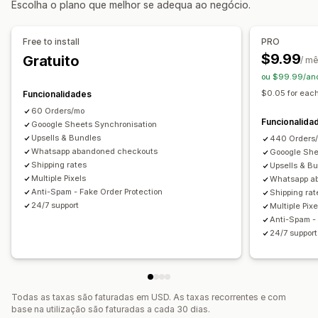
Escolha o plano que melhor se adequa ao negócio.
Personalização de formulários
Editor de arrastar e largar
Campos personalizados
Free to install
PRO
Tipo de letra e cor
Botões personalizados
$9.99
Gratuito
/ m
Esquemas personalizados
Mensagens personalizadas
ou $99.99/ano
Pop-ups
Formulários incorporados
Opções de envio
$0.05 for each
Funcionalidades
Multilingue
60 Orders/mo
Funcionalida
Gooogle Sheets Synchronisation
Conversão e venda superior
Upsells & Bundles
440 Orders
Whatsapp abandoned checkouts
Gooogle She
Venda cruzada
Descontos
Encomenda com um clique
Shipping rates
Upsells & B
Vendas superiores com um clique
Multiple Pixels
Whatsapp a
Vendas superiores pós-compra
Rastreio de píxeis
Anti-Spam - Fake Order Protection
Shipping rat
24/7 support
Multiple Pixe
Recuperação de carrinho
Anti-Spam - 
24/7 support
Todas as taxas são faturadas em USD. As taxas recorrentes e com
base na utilização são faturadas a cada 30 dias.