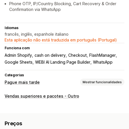
Phone OTP, IP/Country Blocking, Cart Recovery & Order
Confirmation via WhatsApp
Idiomas
francês, inglês, espanhole italiano
Esta aplicação não está traduzida em português (Portugal)
Funciona com
Admin Shopify
cash on delivery
Checkout
FlashManager
Google Sheets
WEBI AI Landing Page Builder
WhatsApp
Categorias
Pague mais tarde
Mostrar funcionalidades
Gestão de COD
Vendas superiores e pacotes - Outro
Taxas personalizadas
Incentivos pré-pagos
Ocultar tipo de pagamento
Prevenção de fraude
Bloqueio de IP
Confirmação por telefone
Preços
Exportação de encomendas