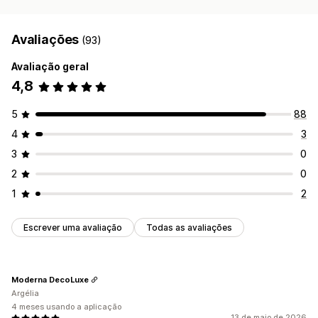
Avaliações
(93)
Avaliação geral
4,8
5
88
4
3
3
0
2
0
1
2
Escrever uma avaliação
Todas as avaliações
Moderna DecoLuxe
Argélia
4 meses usando a aplicação
13 de maio de 2026