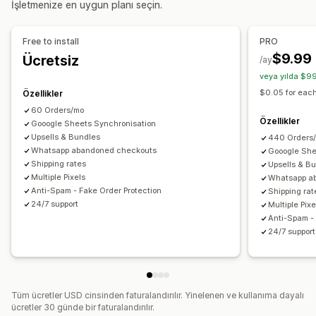
İşletmenize en uygun planı seçin.
Sürükle ve bırak düzenleyicisi
Özel alanlar
Yazı tipi ve renk
Özel düğmeler
Özel düzenler
Free to install
PRO
Özel mesajlar
Açılır pencereler
Ekli formlar
$9.99
Ücretsiz
/ay
Kargo seçenekleri
Çoklu dil
veya yılda $99
$0.05 for each
Özellikler
Dönüşüm ve yukarı satış
60 Orders/mo
Çapraz satış
İndirimler
Tek tıkla sipariş
Özellikler
Gooogle Sheets Synchronisation
Tek tıkla yukarı satışlar
Satın alım sonrası yukarı satışlar
Upsells & Bundles
440 Orders
Whatsapp abandoned checkouts
Gooogle She
Piksel takibi
Sepet kurtarma
Shipping rates
Upsells & B
Multiple Pixels
Whatsapp a
Anti-Spam - Fake Order Protection
Shipping rat
24/7 support
Multiple Pixe
Anti-Spam - 
24/7 support
Tüm ücretler USD cinsinden faturalandırılır. Yinelenen ve kullanıma dayalı
ücretler 30 günde bir faturalandırılır.