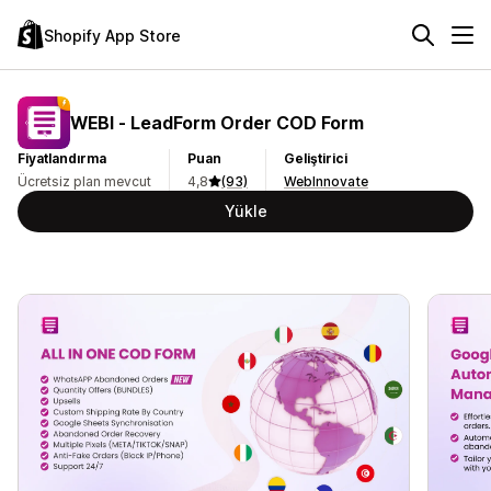
Shopify App Store
WEBI ‑ LeadForm Order COD Form
Fiyatlandırma
Puan
Geliştirici
Ücretsiz plan mevcut
4,8
(93)
WebInnovate
Yükle