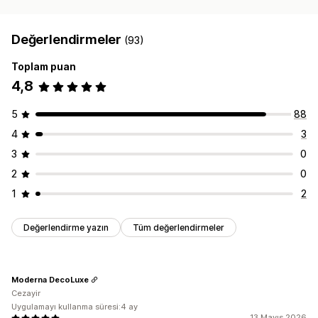
Değerlendirmeler
(93)
Toplam puan
4,8
5
88
4
3
3
0
2
0
1
2
Değerlendirme yazın
Tüm değerlendirmeler
Moderna DecoLuxe
Cezayir
Uygulamayı kullanma süresi:4 ay
13 Mayıs 2026