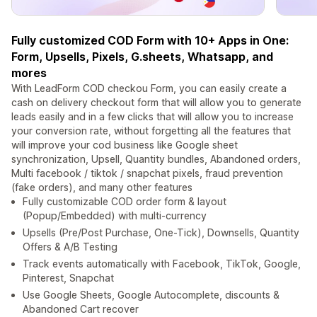
Fully customized COD Form with 10+ Apps in One:
Form, Upsells, Pixels, G.sheets, Whatsapp, and
mores
With LeadForm COD checkou Form, you can easily create a
cash on delivery checkout form that will allow you to generate
leads easily and in a few clicks that will allow you to increase
your conversion rate, without forgetting all the features that
will improve your cod business like Google sheet
synchronization, Upsell, Quantity bundles, Abandoned orders,
Multi facebook / tiktok / snapchat pixels, fraud prevention
(fake orders), and many other features
Fully customizable COD order form & layout
(Popup/Embedded) with multi-currency
Upsells (Pre/Post Purchase, One-Tick), Downsells, Quantity
Offers & A/B Testing
Track events automatically with Facebook, TikTok, Google,
Pinterest, Snapchat
Use Google Sheets, Google Autocomplete, discounts &
Abandoned Cart recover