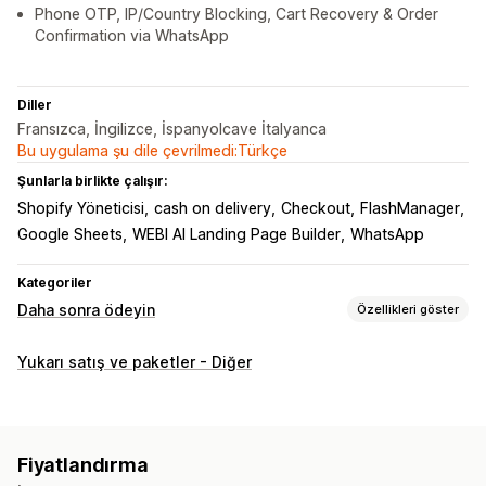
Phone OTP, IP/Country Blocking, Cart Recovery & Order
Confirmation via WhatsApp
Diller
Fransızca, İngilizce, İspanyolcave İtalyanca
Bu uygulama şu dile çevrilmedi:Türkçe
Şunlarla birlikte çalışır:
Shopify Yöneticisi
cash on delivery
Checkout
FlashManager
Google Sheets
WEBI AI Landing Page Builder
WhatsApp
Kategoriler
Daha sonra ödeyin
Özellikleri göster
Kapıda ödeme yönetimi
Yukarı satış ve paketler - Diğer
Özel ücretler
Ön ödeme teşvikleri
Ödeme türünü gizleme
Sahtekarlık önleme
IP engelleme
Telefon onayı
Siparişleri dışa aktarma
Fiyatlandırma
Form özelleştirme