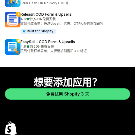
Form Cash On Delivery (COD)
Releasit COD Form & Upsells
星（满分 5 星）
4.9
(2,531)
•
免费安装
总共 2531 条评论
货到付款表单：通过Upsell、优惠、OTP和短信增加销售
Built for Shopify
EasySell ‑ COD Form & Upsells
星（满分 5 星）
4.9
(950)
•
免费安装
总共 950 条评论
货到付款订单表单，支持追加销售和OTP验证
想要添加应用？
免费试用 Shopify 3 天