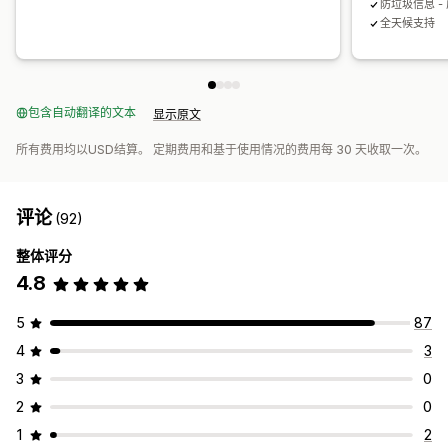
防垃圾信息 -
全天候支持
包含自动翻译的文本
显示原文
所有费用均以USD结算。 定期费用和基于使用情况的费用每 30 天收取一次。
评论
(92)
整体评分
4.8
5
87
4
3
3
0
2
0
1
2