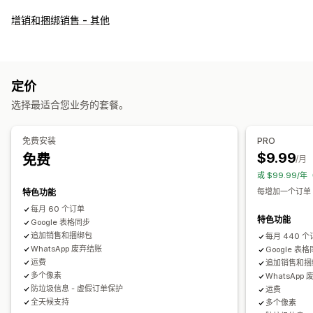
货到付款管理
增销和捆绑销售 - 其他
自定义费用
预付奖励
隐藏支付方式
欺诈预防
IP 阻止
电话确认
订单导出
表单自定义
定价
拖放式编辑器
自定义字段
字体和颜色
自定义按钮
自定义布局
选择最适合您业务的套餐。
自定义消息
弹出窗口
嵌入式表单
运输选项
多语言
免费安装
PRO
转化和增销
$9.99
免费
/月
交叉销售
折扣
一键下单
一键增销
售后增销
像素跟踪
或 $99.99/年
弃购恢复
每增加一个订单 0
特色功能
每月 60 个订单
特色功能
Google 表格同步
追加销售和捆绑包
每月 440 
WhatsApp 废弃结账
Google 表
运费
追加销售和捆
多个像素
WhatsApp
防垃圾信息 - 虚假订单保护
运费
全天候支持
多个像素