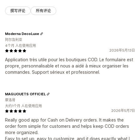
撰写评论
所有评论
Moderna DecoLuxe
阿尔及利亚
4个月 人在使用应用
2026年5月13日
Application très utile pour les boutiques COD. Le formulaire est
propre, personnalisable et nous a aidé à mieux organiser les
commandes. Support sérieux et professionnel.
MAGIJOUETS OFFICIEL
摩洛哥
大约1个月 人在使用应用
2026年5月7日
Really good app for Cash on Delivery orders. It makes the
order form simple for customers and helps keep COD orders
more organized.
Easy to set up, easy to customize, and it does exactly what I