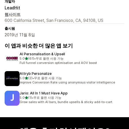
개발자
LeadHit
웹사이트
600 California Street, San Francisco, CA, 94108, US
출시됨
2019년 11월 8일
이 앱과 비슷한 더 많은 앱 보기
AI Personalisation & Upsell
별 5개 중
5.0
(61)
•
무료 플랜 사용 가능
총 리뷰 61개
Full funnel conversion optimisation and AOV boost
Attryb Personalize
별 5개 중
5.0
(2)
•
무료 플랜 사용 가능
총 리뷰 2개
Improve Conversion Rate using anonymous visitor intelligence
Jario: All In 1 Must Have App
별 5개 중
5.0
(1)
•
무료 플랜 사용 가능
총 리뷰 1개
Grow sales with AI bars, bundle upsells & sticky add-to-cart.