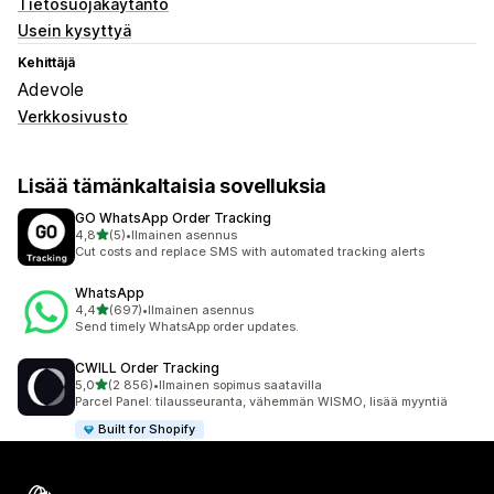
Tietosuojakäytäntö
Usein kysyttyä
Kehittäjä
Adevole
Verkkosivusto
Lisää tämänkaltaisia sovelluksia
GO WhatsApp Order Tracking
/ 5 tähteä
4,8
(5)
•
Ilmainen asennus
5 arvostelua yhteensä
Cut costs and replace SMS with automated tracking alerts
WhatsApp
/ 5 tähteä
4,4
(697)
•
Ilmainen asennus
697 arvostelua yhteensä
Send timely WhatsApp order updates.
CWILL Order Tracking
/ 5 tähteä
5,0
(2 856)
•
Ilmainen sopimus saatavilla
2856 arvostelua yhteensä
Parcel Panel: tilausseuranta, vähemmän WISMO, lisää myyntiä
Built for Shopify