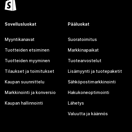
Sovellusluokat
Pääluokat
Myyntikanavat
Suoratoimitus
Tuotteiden etsiminen
Markkinapaikat
Tuotteiden myyminen
Tuotearvostelut
Tilaukset ja toimitukset
Lisämyynti ja tuotepaketit
Kaupan suunnittelu
Sähköpostimarkkinointi
Markkinointi ja konversio
Hakukoneoptimointi
Kaupan hallinnointi
Lähetys
Valuutta ja käännös