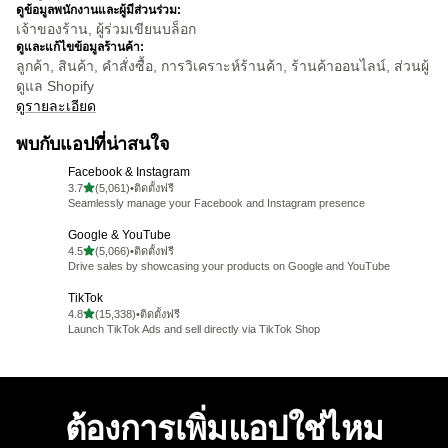
ดูข้อมูลพนักงานและผู้มีส่วนร่วม:
เจ้าของร้าน, ผู้ร่วมเขียนบล็อก
ดูและแก้ไขข้อมูลร้านค้า:
ลูกค้า, สินค้า, คำสั่งซื้อ, การวิเคราะห์ร้านค้า, ร้านค้าออนไลน์, ส่วนผู้
ดูแล Shopify
ดูรายละเอียด
พบกับแอปที่น่าสนใจ
Facebook & Instagram
เต็ม 5 ดาว
3.7
(5,061)
•
ติดตั้งฟรี
ทั้งหมด 5061 รีวิว
Seamlessly manage your Facebook and Instagram presence
Google & YouTube
เต็ม 5 ดาว
4.5
(5,066)
•
ติดตั้งฟรี
ทั้งหมด 5066 รีวิว
Drive sales by showcasing your products on Google and YouTube
TikTok
เต็ม 5 ดาว
4.8
(15,338)
•
ติดตั้งฟรี
ทั้งหมด 15338 รีวิว
Launch TikTok Ads and sell directly via TikTok Shop
ต้องการเพิ่มแอปใช่ไหม