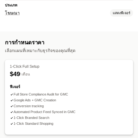
ประเภท
โฆษณา
แสดงฟีเจอร์
การกำหนดเป้าหมาย
กลุ่มเป้าหมายที่คล้ายกัน
กลุ่มเป้าหมายที่กำหนดเอง
การกำหนดราคา
การจัดการแคมเปญ
เลือกแผนที่เหมาะกับธุรกิจของคุณที่สุด
การเพิ่มประสิทธิภาพด้วย AI
แคมเปญอัตโนมัติ
การเพิ่มประสิทธิภาพราคาเสนอ
1-Click Full Setup
$49
การวิเคราะห์ประสิทธิภาพ
/ เดือน
การติดตามประสิทธิภาพ
การใช้จ่ายด้านโฆษณา
ฟีเจอร์
Full Store Compliance Audit for GMC
Google Ads + GMC Creation
Conversion tracking
Automated Product Feed Synced in GMC
1-Click Branded Search
1-Click Standard Shopping