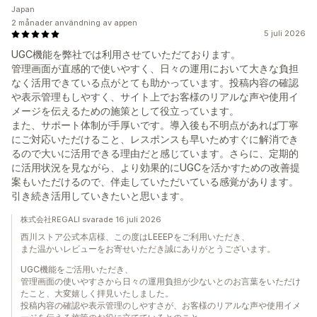
Japan
2 månader användning av appen
5 juli 2026
UGC機能を弊社では利用させていただております。
管理画面が直感的で使いやすく、日々の運用において大きな負担
なく活用できている点がとても助かっています。投稿内容の確認
や表示管理もしやすく、サイト上でお客様のリアルな声や使用イ
メージを伝えるための施策として役立っています。
また、サポート体制が手厚いです。導入後も不明点があれば丁寧
にご対応いただけること、レスポンスも早いためすぐに解消でき
るので大いに活用できる理由だと感じています。さらに、定期的
に活用状況を見ながら、より効果的にUGCを活かすための改善提
案もいただけるので、伴走していただいている感覚があります。
引き続き活用していきたいと思います。
株式会社REGALI svarade 16 juli 2026
西川ストア公式本店様、この度はLEEEPをご利用いただき、
また温かいレビューをお寄せいただき誠にありがとうございます。
UGC機能をご活用いただき、
管理画面の使いやすさから日々の運用負担が少ないとのお言葉をいただけ
たこと、大変嬉しく拝見いたしました。
投稿内容の確認や表示管理のしやすさが、お客様のリアルな声や使用イメ