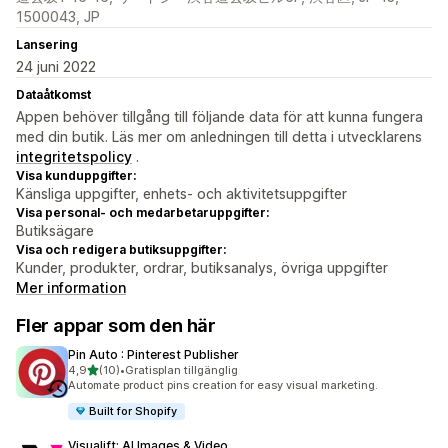
1500043, JP
Lansering
24 juni 2022
Dataåtkomst
Appen behöver tillgång till följande data för att kunna fungera
med din butik. Läs mer om anledningen till detta i utvecklarens
integritetspolicy
.
Visa kunduppgifter:
Känsliga uppgifter, enhets- och aktivitetsuppgifter
Visa personal- och medarbetaruppgifter:
Butiksägare
Visa och redigera butiksuppgifter:
Kunder, produkter, ordrar, butiksanalys, övriga uppgifter
Mer information
Fler appar som den här
Pin Auto : Pinterest Publisher
av 5 stjärnor
4,9
(10)
•
Gratisplan tillgänglig
10 recensioner totalt
Automate product pins creation for easy visual marketing.
Built for Shopify
Visualift: AI Images & Video