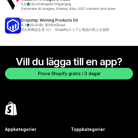
av 5 stjärnor
5,0
(2)
•
Gratisplan tillgänglig
2 recensioner totalt
Generate AI images, Videos, Ads, UGC content and more.
Dropship: Winning Products DS
av 5 stjärnor
4,7
(5)
•
Från $39/månad
5 recensioner totalt
売れ筋商品を見つけ、Shopiffyストアと商品の売上を追跡
Vill du lägga till en app?
Prova Shopify gratis i 3 dagar
Appkategorier
Toppkategorier