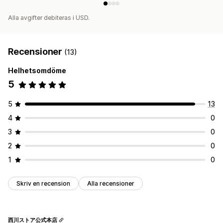
Alla avgifter debiteras i USD.
Recensioner
(13)
Helhetsomdöme
5
5
13
4
0
3
0
2
0
1
0
Skriv en recension
Alla recensioner
西川ストア公式本店