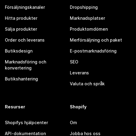
Försäljningskanaler
Dropshipping
Hitta produkter
Marknadsplatser
Sälja produkter
Produktomdömen
Order och leverans
Merförsäljning och paket
Butiksdesign
E-postmarknadsföring
Marknadsföring och
SEO
konvertering
Leverans
Butikshantering
Valuta och språk
Resurser
Shopify
Shopifys hjälpcenter
Om
API-dokumentation
Jobba hos oss