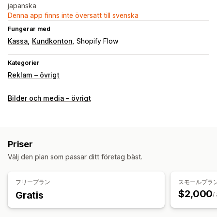
japanska
Denna app finns inte översatt till svenska
Fungerar med
Kassa
Kundkonton
Shopify Flow
Kategorier
Reklam – övrigt
Bilder och media – övrigt
Priser
Välj den plan som passar ditt företag bäst.
フリープラン
スモールプラ
$2,000
Gratis
/