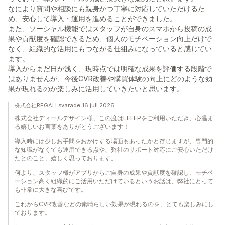
なにより質問や相談にも親身かつ丁寧に対応していただけるた
め、安心して導入・運用を進めることができました。
また、ソーシャル機能ではスタッフが自身のスマホから投稿の成
果や貢献度を確認できるため、個人のモチベーション向上だけで
なく、組織的な活用にもつながる仕組みになっていると感じてい
ます。
導入からまだ日が浅く、現時点では明確な成果を評価する段階で
はありませんが、今後CVR改善や購買体験の向上にどのような効
果が現れるのか楽しみに活用していきたいと思います。
株式会社REGALI svarade 16 juli 2026
株式会社ディールデザイン様、この度はLEEEPをご利用いただき、心温ま
る嬉しいお言葉をありがとうございます！
導入時には少しお手間をおかけする場面もあったかと存じますが、専門的
な知識がなくても運用できる点や、弊社のサポート対応にご安心いただけ
たとのこと、嬉しく思っております。
何より、スタッフ様がアプリからご自身の成果や貢献度を確認し、モチベ
ーション高く組織的にご活用いただけているというお話は、弊社にとって
も非常に大きな喜びです。
これからCVR改善などの素晴らしい効果が現れるのを、とても楽しみにし
ております。