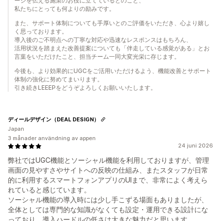
ージを伝える施策のお役に立てているとのこと、
私たちにとっても何よりの励みです。
また、サポート体制についても手厚いとのご評価をいただき、心より嬉し
く思っております。
導入後のご不明点への丁寧な対応や迅速なレスポンスはもちろん、
活用状況を踏まえた改善提案についても「伴走している感覚がある」とお
言葉をいただけたこと、担当チーム一同大変光栄に存じます。
今後も、より効果的にUGCをご活用いただけるよう、機能改善とサポート
体制の強化に努めてまいります。
引き続きLEEEPをどうぞよろしくお願いいたします。
ディールデザイン（DEAL DESIGN）
Japan
3 månader användning av appen
24 juni 2026
弊社ではUGC機能とソーシャル機能を利用しておりますが、管理
画面の見やすさやサイトへの反映の仕組み、またスタッフが日常
的に利用するスマートフォンアプリのUIまで、非常によく考えら
れていると感じています。
ソーシャル機能の導入時には少し手こずる場面もありましたが、
全体としては専門的な知識がなくても設定・運用できる設計にな
っており、導入ハードルの低さは大きな魅力だと思います。