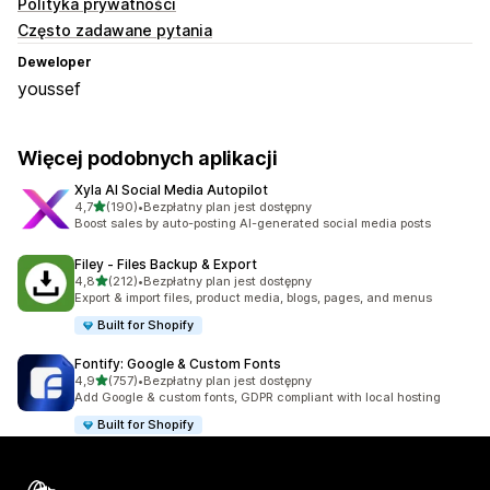
Polityka prywatności
Często zadawane pytania
Deweloper
youssef
Więcej podobnych aplikacji
Xyla AI Social Media Autopilot
na 5 gwiazdek
4,7
(190)
•
Bezpłatny plan jest dostępny
Łączna liczba recenzji: 190
Boost sales by auto-posting AI-generated social media posts
Filey ‑ Files Backup & Export
na 5 gwiazdek
4,8
(212)
•
Bezpłatny plan jest dostępny
Łączna liczba recenzji: 212
Export & import files, product media, blogs, pages, and menus
Built for Shopify
Fontify: Google & Custom Fonts
na 5 gwiazdek
4,9
(757)
•
Bezpłatny plan jest dostępny
Łączna liczba recenzji: 757
Add Google & custom fonts, GDPR compliant with local hosting
Built for Shopify