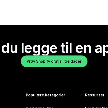
 du legge til en 
Prøv Shopify gratis i tre dager
Populære kategorier
Ressurser