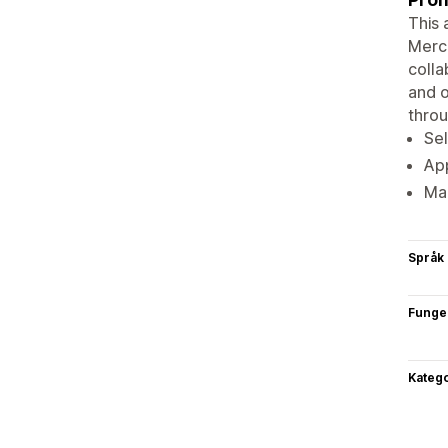
This 
Merch
colla
and o
thro
Sel
Ap
Man
Språk
Funge
Katego