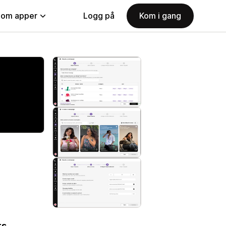
nom apper
Logg på
Kom i gang
s.