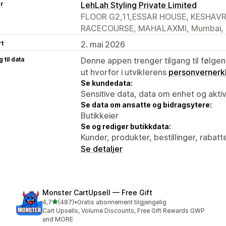
er
LehLah Styling Private Limited
FLOOR G2,11,ESSAR HOUSE, KESHA
RACECOURSE, MAHALAXMI, Mumbai, M
rt
2. mai 2026
 til data
Denne appen trenger tilgang til følgen
ut hvorfor i utviklerens
personvernerk
Se kundedata:
Sensitive data, data om enhet og aktiv
Se data om ansatte og bidragsytere:
Butikkeier
Se og rediger butikkdata:
Kunder, produkter, bestillinger, rabatt
Se detaljer
Monster CartUpsell — Free Gift
av 5 stjerner
4,7
(487)
•
Gratis abonnement tilgjengelig
Totalt 487 omtaler
Cart Upsells, Volume Discounts, Free Gift Rewards GWP
and MORE