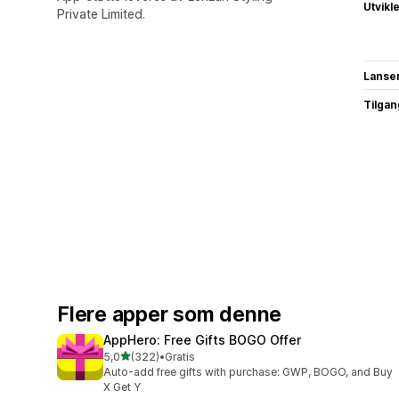
Utvikl
Private Limited.
Lanse
Tilgang
Flere apper som denne
AppHero: Free Gifts BOGO Offer
av 5 stjerner
5,0
(322)
•
Gratis
Totalt 322 omtaler
Auto-add free gifts with purchase: GWP, BOGO, and Buy
X Get Y