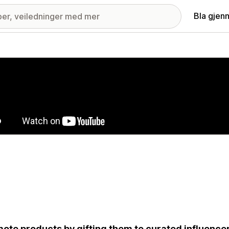
Bla gjen
ri med fremhevede bilder
ote products by gifting them to curated influencer