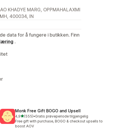
VRAO KHADYE MARG, OPPMAHALAXMI
H, 400034, IN
de data for å fungere i butikken. Finn
læring
.
itet
er
Monk Free Gift BOGO and Upsell
av 5 stjerner
4,9
(555)
•
Gratis prøveperiode tilgjengelig
Totalt 555 omtaler
Free gift with purchase, BOGO & checkout upsells to
boost AOV