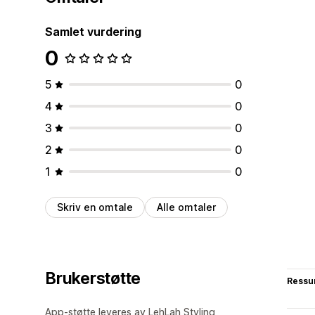
Samlet vurdering
0
5
0
4
0
3
0
2
0
1
0
Skriv en omtale
Alle omtaler
Brukerstøtte
Ressu
App-støtte leveres av LehLah Styling