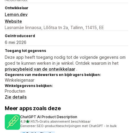
Ontwikkelaar
Lemon.dev
Website
Lasnamäe linnaosa, Lõõtsa tn 2a, Tallinn, 11415, EE
Geïntroduceerd
6 mei 2026
Toegang tot gegevens
Deze app heeft toegang nodig tot de volgende gegevens om
goed te kunnen werken in je winkel. Ontdek waarom in het
privacybeleid van de ontwikkelaar
.
Gegevens van medewerkers en bijdragers bekijken:
Winkeleigenaar
Winkelgegevens bekijken:
Producten
Zie details
Meer apps zoals deze
ChatGPT AI Product Description
van 5 sterren
4,9
(457)
•
Gratis abonnement beschikbaar
457 recensies in totaal
Genereer SEO-productbeschrijvingen met ChatGPT - In bulk