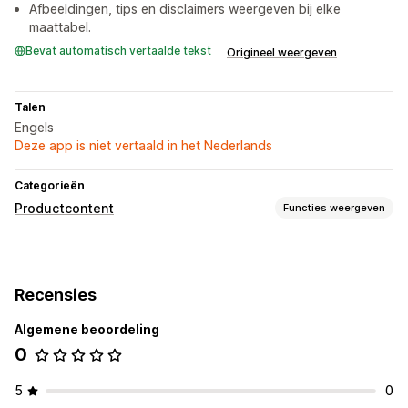
Afbeeldingen, tips en disclaimers weergeven bij elke
maattabel.
Bevat automatisch vertaalde tekst
Origineel weergeven
Talen
Engels
Deze app is niet vertaald in het Nederlands
Categorieën
Productcontent
Functies weergeven
Contenttypes
Beschrijvingen
Gestructureerde gegevens
Recensies
Contentontwikkeling
Algemene beoordeling
Toon en stijl
0
5
0