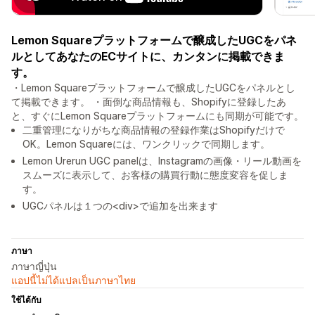
Lemon Squareプラットフォームで醸成したUGCをパネ
ルとしてあなたのECサイトに、カンタンに掲載できま
す。
・Lemon Squareプラットフォームで醸成したUGCをパネルとし
て掲載できます。 ・面倒な商品情報も、Shopifyに登録したあ
と、すぐにLemon Squareプラットフォームにも同期が可能です。
二重管理になりがちな商品情報の登録作業はShopifyだけで
OK。Lemon Squareには、ワンクリックで同期します。
Lemon Urerun UGC panelは、Instagramの画像・リール動画を
スムーズに表示して、お客様の購買行動に態度変容を促しま
す。
UGCパネルは１つの<div>で追加を出来ます
ภาษา
ภาษาญี่ปุ่น
แอปนี้ไม่ได้แปลเป็นภาษาไทย
ใช้ได้กับ