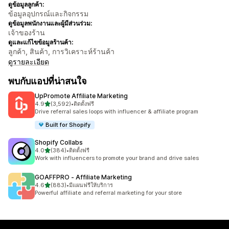
ดูข้อมูลลูกค้า:
ข้อมูลอุปกรณ์และกิจกรรม
ดูข้อมูลพนักงานและผู้มีส่วนร่วม:
เจ้าของร้าน
ดูและแก้ไขข้อมูลร้านค้า:
ลูกค้า, สินค้า, การวิเคราะห์ร้านค้า
ดูรายละเอียด
พบกับแอปที่น่าสนใจ
UpPromote Affiliate Marketing
เต็ม 5 ดาว
4.9
(3,592)
•
ติดตั้งฟรี
ทั้งหมด 3592 รีวิว
Drive referral sales loops with influencer & affiliate program
Built for Shopify
Shopify Collabs
เต็ม 5 ดาว
4.0
(384)
•
ติดตั้งฟรี
ทั้งหมด 384 รีวิว
Work with influencers to promote your brand and drive sales
GOAFFPRO ‑ Affiliate Marketing
เต็ม 5 ดาว
4.6
(883)
•
มีแผนฟรีให้บริการ
ทั้งหมด 883 รีวิว
Powerful affiliate and referral marketing for your store