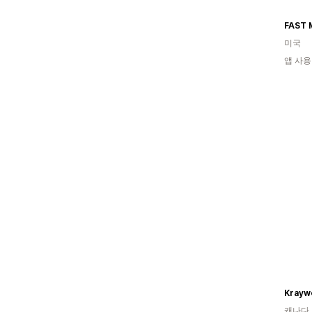
FAST 
미국
앱 사용
Krayw
캐나다