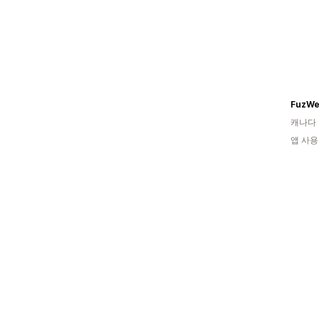
FuzW
캐나다
앱 사용