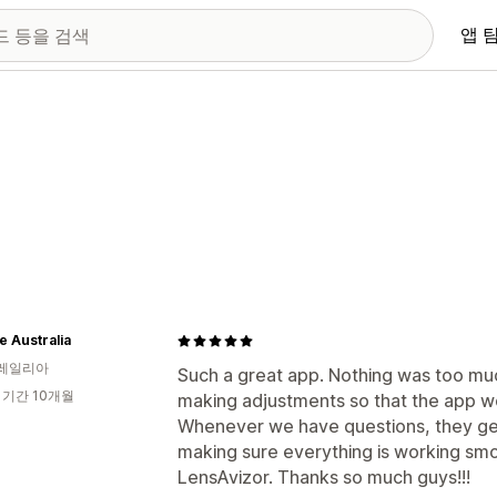
앱 
e Australia
레일리아
Such a great app. Nothing was too mu
 기간 10개월
making adjustments so that the app w
Whenever we have questions, they get 
making sure everything is working smo
LensAvizor. Thanks so much guys!!!