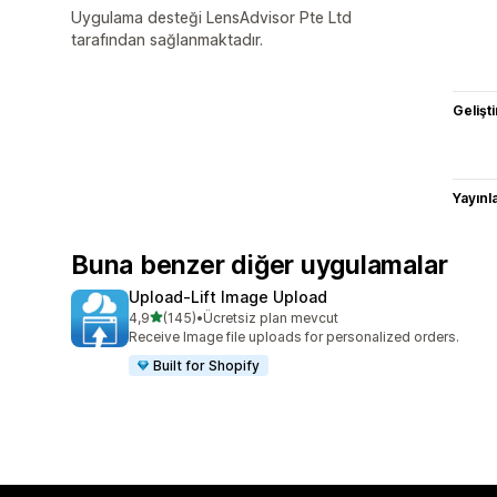
Uygulama desteği LensAdvisor Pte Ltd
tarafından sağlanmaktadır.
Gelişti
Yayın
Buna benzer diğer uygulamalar
Upload‑Lift Image Upload
5 yıldız üzerinden
4,9
(145)
•
Ücretsiz plan mevcut
toplam 145 değerlendirme
Receive Image file uploads for personalized orders.
Built for Shopify