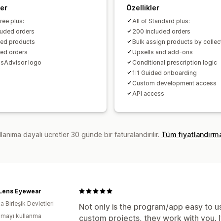
ler
Özellikler
Free plus:
All of Standard plus:
luded orders
200 included orders
ted products
Bulk assign products by collec
ted orders
Upsells and add-ons
sAdvisor logo
Conditional prescription logic
1:1 Guided onboarding
Custom development access
API access
lanıma dayalı ücretler 30 günde bir faturalandırılır.
Tüm fiyatlandırm
 Lens Eyewear
 Birleşik Devletleri
Not only is the program/app easy to us
mayı kullanma
custom projects, they work with you. I