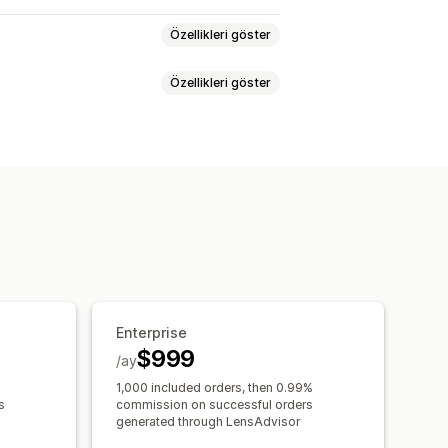
Özellikleri göster
Özellikleri göster
syonlar ekranı
on ek ücretleri
Prim artışları
Enterprise
$999
/ay
1,000 included orders, then 0.99%
s
commission on successful orders
generated through LensAdvisor