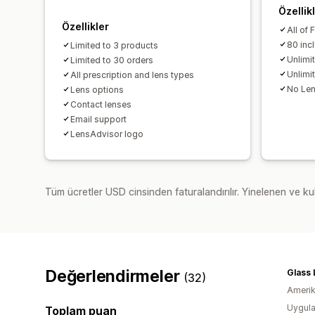
Özellik
Özellikler
All of 
80 inc
Limited to 3 products
Unlimi
Limited to 30 orders
Unlimi
All prescription and lens types
No Len
Lens options
Contact lenses
Email support
LensAdvisor logo
Tüm ücretler USD cinsinden faturalandırılır. Yinelenen ve kul
Değerlendirmeler
Glass
(32)
Amerika
Uygula
Toplam puan