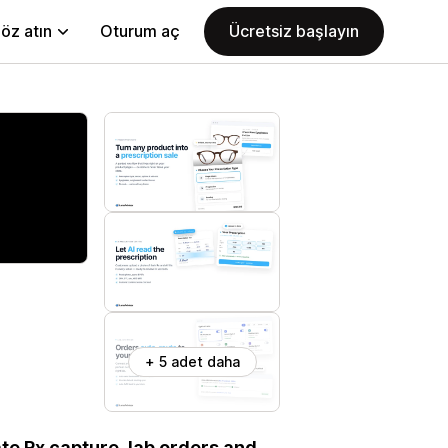
öz atın
Oturum aç
Ücretsiz başlayın
+ 5 adet daha
te Rx capture, lab orders and