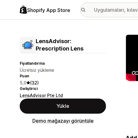
Shopify App Store
Öne ç
LensAdvisor:
Prescription Lens
Fiyatlandırma
Ücretsiz yükleme
Puan
5,0
(32)
Geliştirici
LensAdvisor Pte Ltd
Yükle
Demo mağazayı görüntüle
Add 