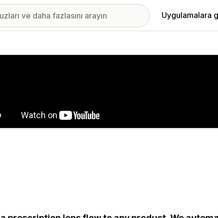
Uygulamalara g
ıkan görsel galerisi
a prescription lens flow to any product. We automa