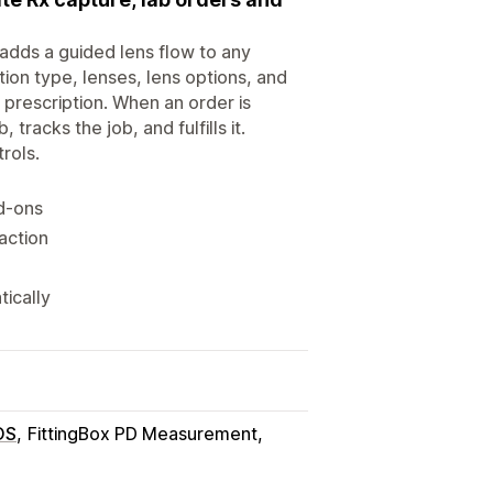
adds a guided lens flow to any
ion type, lenses, lens options, and
 prescription. When an order is
tracks the job, and fulfills it.
rols.
dd-ons
action
tically
OS
FittingBox PD Measurement