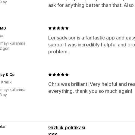
:9 ay
ask for anything better than that. Als
AMD
ya
Lensadvisor is a fantastic app and eas
mayı kullanma
support was incredibly helpful and pro
:2 gün
problem.
ley & Co
 Krallık
Chris was brilliant! Very helpful and re
mayı kullanma
everything. thank you so much again!
:3 ay
lar
Gizlilik politikası
SSS