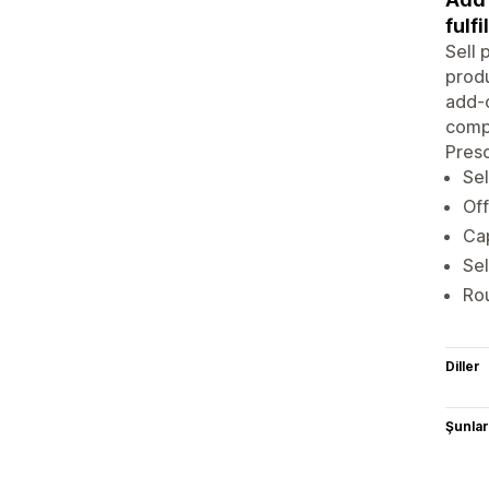
fulfi
Sell 
produ
add-o
compl
Presc
Sel
Off
Cap
Sel
Rou
Diller
Şunlarl