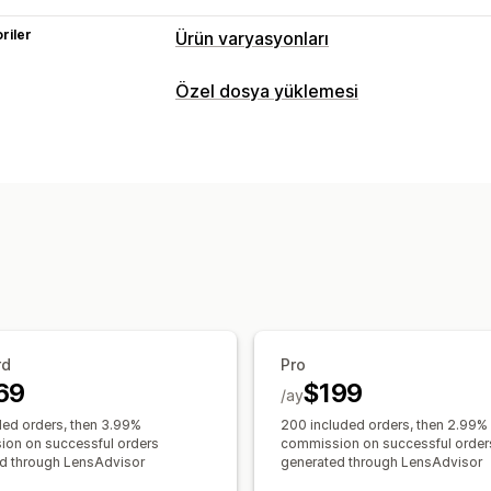
riler
Ürün varyasyonları
Özelleştirme
Özel dosya yüklemesi
Koşullu mantık
Dosya yükleme
Varya
Dosya türleri
Fiyatlandırma
PNG
JPEG
PDF
Görseller
Özel fiyatlandırma
Eklentiler
Varyasy
rd
Pro
69
$199
/ay
ded orders, then 3.99%
200 included orders, then 2.99%
on on successful orders
commission on successful order
d through LensAdvisor
generated through LensAdvisor