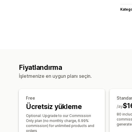
Katego
Fiyatlandırma
İşletmenize en uygun planı seçin.
Free
Standa
$1
Ücretsiz yükleme
/ay
80 inclu
Optional: Upgrade to our Commission
commissi
Only plan (no monthly charge, 6.99%
generate
commission) for unlimited products and
orders