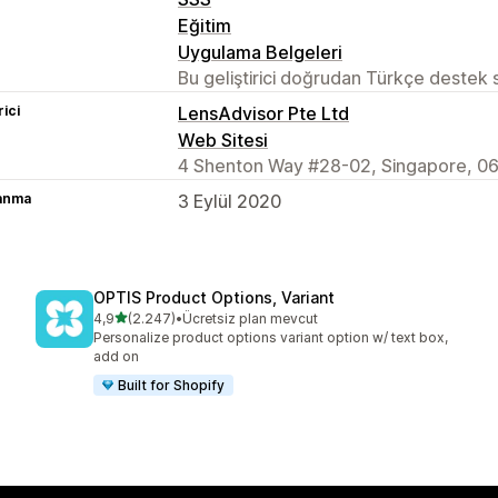
Eğitim
Uygulama Belgeleri
Bu geliştirici doğrudan Türkçe destek
rici
LensAdvisor Pte Ltd
Web Sitesi
4 Shenton Way #28-02, Singapore, 0
lanma
3 Eylül 2020
OPTIS Product Options, Variant
5 yıldız üzerinden
4,9
(2.247)
•
Ücretsiz plan mevcut
toplam 2247 değerlendirme
Personalize product options variant option w/ text box,
add on
Built for Shopify