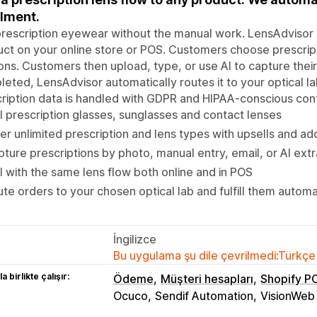
llment.
prescription eyewear without the manual work. LensAdvisor 
ct on your online store or POS. Customers choose prescript
ns. Customers then upload, type, or use AI to capture their
eted, LensAdvisor automatically routes it to your optical lab, 
ription data is handled with GDPR and HIPAA-conscious cont
l prescription glasses, sunglasses and contact lenses
er unlimited prescription and lens types with upsells and a
ture prescriptions by photo, manual entry, email, or AI extr
l with the same lens flow both online and in POS
te orders to your chosen optical lab and fulfill them automa
İngilizce
Bu uygulama şu dile çevrilmedi:Türkçe
a birlikte çalışır:
Ödeme
Müşteri hesapları
Shopify P
Ocuco
Sendif Automation
VisionWeb