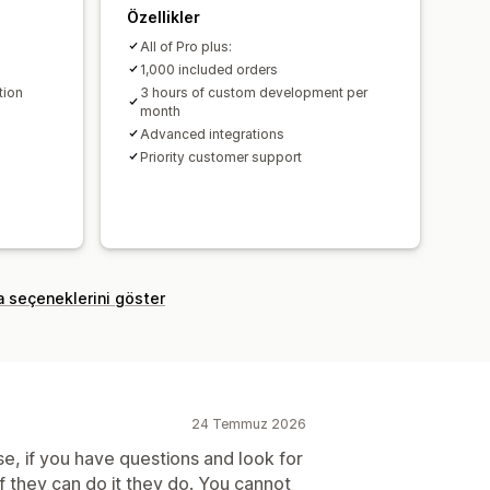
Özellikler
All of Pro plus:
1,000 included orders
tion
3 hours of custom development per
month
Advanced integrations
Priority customer support
a seçeneklerini göster
24 Temmuz 2026
e, if you have questions and look for
f they can do it they do. You cannot