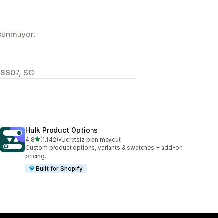
 sunmuyor.
68807, SG
Hulk Product Options
5 yıldız üzerinden
4,8
(1.142)
•
Ücretsiz plan mevcut
toplam 1142 değerlendirme
Custom product options, variants & swatches + add-on
pricing.
Built for Shopify