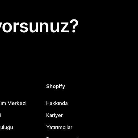
yorsunuz?
Shopify
dım Merkezi
Hakkında
i
Kariyer
luluğu
Yatırımcılar