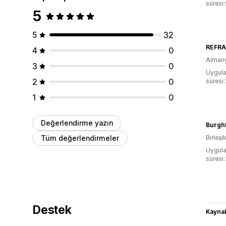
süresi
5
5
32
REFR
4
0
Alman
3
0
Uygula
2
0
süresi
1
0
Değerlendirme yazın
Burgh
Tüm değerlendirmeler
Birleşik
Uygula
süresi
Destek
Kaynak