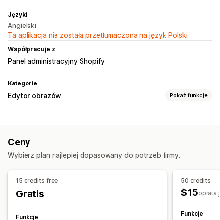
Języki
Angielski
Ta aplikacja nie została przetłumaczona na język Polski
Współpracuje z
Panel administracyjny Shopify
Kategorie
Edytor obrazów
Pokaż funkcje
Optymalizacja obrazów
Usuwanie tła
Kontrola jakości
Ceny
Generowanie treści przy pomocy AI
Niestandardowe tła
Wybierz plan najlepiej dopasowany do potrzeb firmy.
Wypełnienie generatywne
Edycja zbiorcza
15 credits free
50 credits
Pobierz
$15
Gratis
opłata
Funkcje
Funkcje