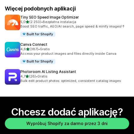
Więcej podobnych aplikacji
Tiny SEO Speed Image Optimizer
na 5 gwiazdek
5,0
(2 250)
•
Bezpłatna instalacja
Łączna liczba recenzji: 2250
Boost SEO traffic, AEO/AI search, page speed & minify images!↑
Built for Shopify
Canva Connect
na 5 gwiazdek
4,8
(387)
•
Gratis
Łączna liczba recenzji: 387
Access your product images and files directly inside Canva
Built for Shopify
Photoroom AI Listing Assistant
na 5 gwiazdek
4,7
(26)
•
Gratis
Łączna liczba recenzji: 26
Bulk edit product photos: optimized, consistent catalog images
Chcesz dodać aplikację?
Wypróbuj Shopify za darmo przez 3 dni