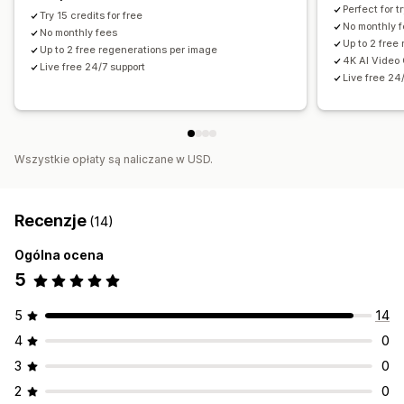
Perfect for t
Try 15 credits for free
No monthly 
No monthly fees
Up to 2 free
Up to 2 free regenerations per image
4K AI Video
Live free 24/7 support
Live free 24
Wszystkie opłaty są naliczane w USD.
Recenzje
(14)
Ogólna ocena
5
5
14
4
0
3
0
2
0