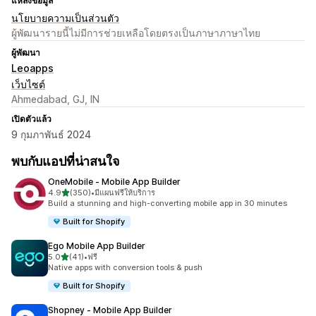
แหล่งข้อมูล
นโยบายความเป็นส่วนตัว
ผู้พัฒนารายนี้ไม่มีการช่วยเหลือโดยตรงเป็นภาษาภาษาไทย
ผู้พัฒนา
Leoapps
เว็บไซต์
Ahmedabad, GJ, IN
เปิดตัวแล้ว
9 กุมภาพันธ์ 2024
พบกับแอปที่น่าสนใจ
OneMobile ‑ Mobile App Builder
เต็ม 5 ดาว
4.9
(350)
•
มีแผนฟรีให้บริการ
ทั้งหมด 350 รีวิว
Build a stunning and high-converting mobile app in 30 minutes
Built for Shopify
Ego Mobile App Builder
เต็ม 5 ดาว
5.0
(41)
•
ฟรี
ทั้งหมด 41 รีวิว
Native apps with conversion tools & push
Built for Shopify
Shopney ‑ Mobile App Builder