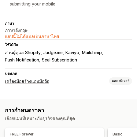
submitting your mobile
ภาษา
ภาษาอังกฤษ
แอปนี้ไม่ได้แปลเป็นภาษาไทย
ใช้ได้กับ
ส่วนผู้ดูแล Shopify
Judge.me
Kaviyo
Mailchimp
Push Notification
Seal Subscription
ประเภท
เครื่องมือสร้างแอปมือถือ
แสดงฟีเจอร์
การปรับแต่ง
การออกแบบแอป
แบนเนอร์
หน้าแรก
การเข้าสู่ระบบ
หน้าสินค้า
การกำหนดราคา
เครื่องมือแก้ไขการลากและวาง
หลายสกุลเงิน
เลือกแผนที่เหมาะกับธุรกิจของคุณที่สุด
ตัวอย่างแบบเรียลไทม์
ซิงค์แบบเรียลไทม์
การแจ้งเตือนแบบพุช
FREE Forever
Basic