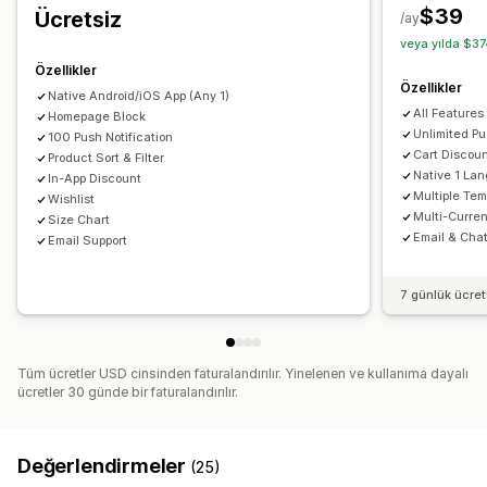
Anlık bildirimler
$39
Ücretsiz
/ay
Kişiselleştirilmiş
Promosyonlar
Zengin medya
veya yılda $37
Zamanlanmış
Özel bildirimler
Özellikler
Özellikler
Native Android/iOS App (Any 1)
All Features
Homepage Block
Unlimited Pu
100 Push Notification
Cart Discou
Product Sort & Filter
Native 1 La
In-App Discount
Multiple Tem
Wishlist
Multi-Curre
Size Chart
Email & Cha
Email Support
7 günlük ücre
Tüm ücretler USD cinsinden faturalandırılır. Yinelenen ve kullanıma dayalı
ücretler 30 günde bir faturalandırılır.
Değerlendirmeler
(25)