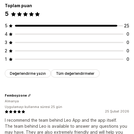
Toplam puan
5
5
25
4
0
3
0
2
0
1
0
Değerlendirme yazın
Tüm değerlendirmeler
Femboyzone
Almanya
Uygulamayı kullanma süresi:25 gün
25 Şubat 2026
I recommend the team behind Leo App and the app itself.
The team behind Leo is available to answer any questions you
may have. They are also extremely friendly and will help you