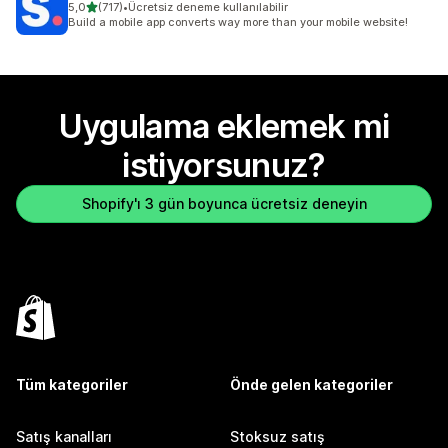
5 yıldız üzerinden
5,0
(717)
•
Ücretsiz deneme kullanılabilir
toplam 717 değerlendirme
Build a mobile app converts way more than your mobile website!
Uygulama eklemek mi
istiyorsunuz?
Shopify'ı 3 gün boyunca ücretsiz deneyin
Tüm kategoriler
Önde gelen kategoriler
Satış kanalları
Stoksuz satış