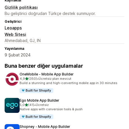
Kaynaklar
Gizlilik politikası
Bu geliştirici doğrudan Türkçe destek sunmuyor.
Geliştirici
Leoapps
Web Sitesi
Ahmedabad, GJ, IN
Yayınlanma
9 Şubat 2024
Buna benzer diğer uygulamalar
OneMobile ‑ Mobile App Builder
5 yıldız üzerinden
4,9
(350)
•
Ücretsiz plan mevcut
toplam 350 değerlendirme
Build a stunning and high-converting mobile app in 30 minutes
Built for Shopify
Ego Mobile App Builder
5 yıldız üzerinden
5,0
(41)
•
Ücretsiz
toplam 41 değerlendirme
Native apps with conversion tools & push
Built for Shopify
Shopney ‑ Mobile App Builder