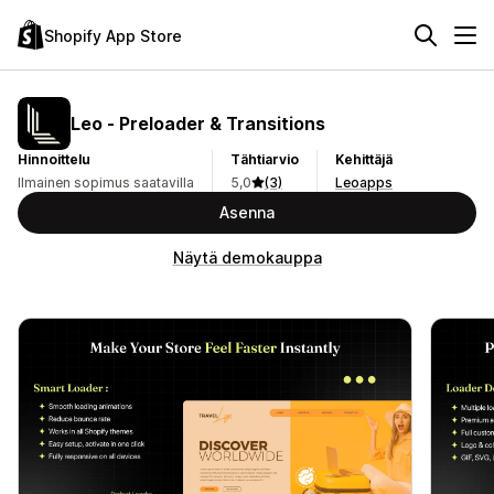
Shopify App Store
Leo ‑ Preloader & Transitions
Hinnoittelu
Tähtiarvio
Kehittäjä
Ilmainen sopimus saatavilla
5,0
(3)
Leoapps
Asenna
Näytä demokauppa