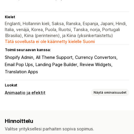
Kielet
Englanti, Hollannin kieli, Saksa, Ranska, Espanja, Japani, Hindi,
Italia, venäjä, Korea, Puola, Ruotsi, Tanska, norja, Portugali
(Brasilia), Kiina (perinteinen), ja Kiina (yksinkertaistettu)
Tätä sovellusta ei ole käännetty kielelle Suomi
Toimii seuraavan kanssa:
Shopify Admin
All Theme Support
Currency Convertors
Email Pop Ups
Landing Page Builder
Review Widgets
Translation Apps
Luokat
Animaatio ja efektit
Näytä ominaisuudet
Mukautukset
3D-animaatiot
Animaatioiden hallinta
Taustat
Hinnoittelu
Mukautetut animaatiot
Putoamisefektit
Valitse yrityksellesi parhaiten sopiva sopimus.
Sivukohtaiset efektit
Väri
Kuvakkeet