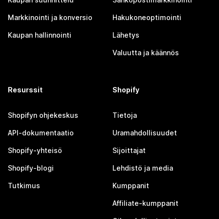
Markkinointi ja konversio
Hakukoneoptimointi
Kaupan hallinnointi
Lähetys
Valuutta ja käännös
Resurssit
Shopify
Shopifyn ohjekeskus
Tietoja
API-dokumentaatio
Uramahdollisuudet
Shopify-yhteisö
Sijoittajat
Shopify-blogi
Lehdistö ja media
Tutkimus
Kumppanit
Affiliate-kumppanit