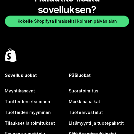
sovelluksen?
Kokeile Shopifyta ilmaiseksi kolmen päivän ajan
Sovellusluokat
Pääluokat
Myyntikanavat
Suoratoimitus
Tuotteiden etsiminen
Markkinapaikat
Tuotteiden myyminen
Tuotearvostelut
Tilaukset ja toimitukset
Lisämyynti ja tuotepaketit
Kaupan suunnittelu
Sähköpostimarkkinointi