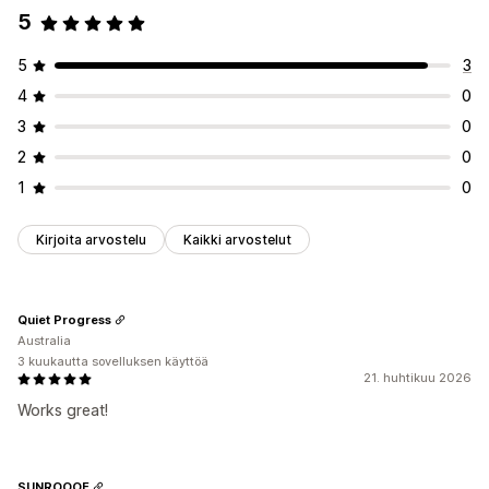
5
5
3
4
0
3
0
2
0
1
0
Kirjoita arvostelu
Kaikki arvostelut
Quiet Progress
Australia
3 kuukautta sovelluksen käyttöä
21. huhtikuu 2026
Works great!
SUNROOOF