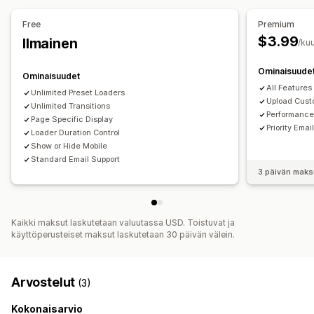
Mobiiliresponsiivisuus
Free
Premium
Kausittaiset tapahtumat
$3.99
Ilmainen
/ku
Syksy
Black Friday (BFCM)
Joulu
Halloween
Uusi vuosi
Kevät
Kesä
Ystävänpäivä
Talvi
Kampanjat
Ominaisuude
Ominaisuudet
Mukautetut tapahtumat
All Features
Unlimited Preset Loaders
Upload Cust
Unlimited Transitions
Performance
Page Specific Display
Priority Ema
Loader Duration Control
Show or Hide Mobile
Standard Email Support
3 päivän maks
Kaikki maksut laskutetaan valuutassa USD. Toistuvat ja
käyttöperusteiset maksut laskutetaan 30 päivän välein.
Arvostelut
(3)
Kokonaisarvio