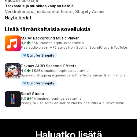
Kaupan omistaja
Tarkastele ja muokkaa kaupan tietoja:
Verkkokauppa, mukautetut tiedot, Shopify Admin
Näytä tiedot
Lisää tämänkaltaisia sovelluksia
MX AI: Background Music Player
/ 5 tähteä
4,8
(55)
•
Ilmainen sopimus saatavilla
55 arvostelua yhteensä
Play audio player MP3 songs from Spotify, SoundCloud & YouTube
Built for Shopify
Dakaas AI 3D Seasonal Effects
/ 5 tähteä
4,9
(1 526)
•
Ilmainen sopimus saatavilla
1526 arvostelua yhteensä
Sparking shopping experience with effects, music & animations
Built for Shopify
Scroll Studio
/ 5 tähteä
5,0
(4)
•
Ilmainen sopimus saatavilla
4 arvostelua yhteensä
Ready-to-use scroll animation blocks. beautiful & customizable
Haluatko lisätä